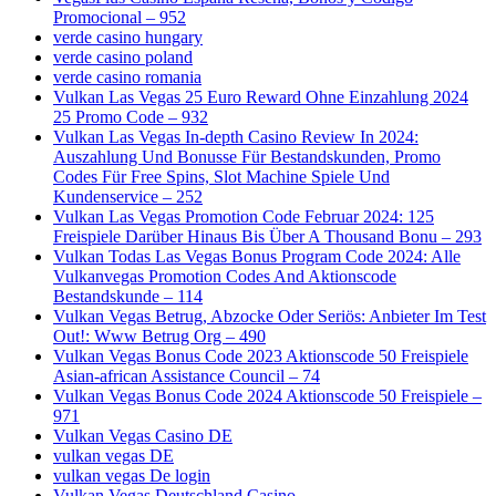
Promocional – 952
verde casino hungary
verde casino poland
verde casino romania
Vulkan Las Vegas 25 Euro Reward Ohne Einzahlung 2024
25 Promo Code – 932
Vulkan Las Vegas In-depth Casino Review In 2024:
Auszahlung Und Bonusse Für Bestandskunden, Promo
Codes Für Free Spins, Slot Machine Spiele Und
Kundenservice – 252
Vulkan Las Vegas Promotion Code Februar 2024: 125
Freispiele Darüber Hinaus Bis Über A Thousand Bonu – 293
Vulkan Todas Las Vegas Bonus Program Code 2024: Alle
Vulkanvegas Promotion Codes And Aktionscode
Bestandskunde – 114
Vulkan Vegas Betrug, Abzocke Oder Seriös: Anbieter Im Test
Out!: Www Betrug Org – 490
Vulkan Vegas Bonus Code 2023 Aktionscode 50 Freispiele
Asian-african Assistance Council – 74
Vulkan Vegas Bonus Code 2024 Aktionscode 50 Freispiele –
971
Vulkan Vegas Casino DE
vulkan vegas DE
vulkan vegas De login
Vulkan Vegas Deutschland Casino