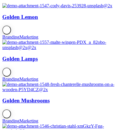
Golden Lemon
Branding
Marketing
Golden Lamps
Branding
Marketing
Golden Mushrooms
Branding
Marketing