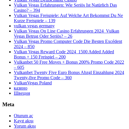
Vulkan Vegas Erfahrungen: Wie Seriös Ist Natürlich Das
Casino? – 394
Vulkan Vegas Freispiele: Auf Welche Art Bekommst Du Ne
Kurze Freispiele – 139
vulkan vegas germany
Vulkan Vegas On Line Casino Erfahrungen 2024 ️ Vulkan
Vegas Betrug Oder Seriös? – 26
Vulkan Vegas Promo Computer Code Die Besten Excédent
2024 – 850
Vulkan Vegas Reward Code 2024 ️ 1500 Added Added
Bonus + 150 Freispiel – 200
Vulkanbet 50 Free Moves + Bonus 200% Promo Code 2022
– 605
Vulkanbet Twenty Five Euro Bonus Abzgl Einzahlung 2024
Twenty-five Promo Code – 360
VulkanVegas Poland
казино
Швеция
Meta
Oturum aç
Kayıt akışı
Yorum akışı