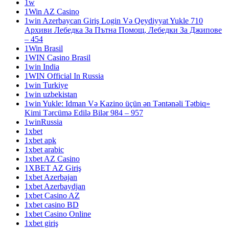
1w
1Win AZ Casino
1win Azerbaycan Giriş Login Və Qeydiyyat Yukle 710
Архиви Лебедкa За Пътна Помощ, Лебедки За Джипове
– 454
1Win Brasil
1WIN Casino Brasil
1win India
1WIN Official In Russia
1win Turkiye
1win uzbekistan
1win Yukle: Idman Və Kazino üçün ən Təntənəli Tətbiq»
Kimi Tərcümə Edilə Bilər 984 – 957
1winRussia
1xbet
1xbet apk
1xbet arabic
1xbet AZ Casino
1XBET AZ Giriş
1xbet Azerbajan
1xbet Azerbaydjan
1xbet Casino AZ
1xbet casino BD
1xbet Casino Online
1xbet giriş