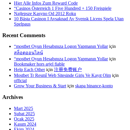
Hier Alle Infos Zum Reward Code
“Casinos Österreich 1 Five Hundred + 150 Freispiele
Najlepsze Kasyno Od 2012 Roku
10 Bästa Casinon I Avsaknad Av Svensk Licens Spela Utan
Spelpaus
Recent Comments
“mostbet Oyun Hesabınıza Logon Yapmanın Yollar
için
สล็อตออนไลน์
“mostbet Oyun Hesabınıza Logon Yapmanın Yollar
için
Bookmaker hors arjel fiable
Help Each Other
için
注册免费账户
Mostbet Tr Resmî Web Sitesinde Giriş Ve Kayıt Olm
için
official
Grow Your Business & Start
için
skapa binance-konto
Archives
Mart 2025
Şubat 2025
Ocak 2025
Kasım 2024
Ekim 2024