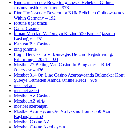
Eine Umfassende Bewertung Dieses Beliebten Online-
casinos Inside Germany – 973
Eine Umfassende Bewertung Kklk Beliebten Online-casinos
Within Germany – 192
fortune tiger brazil
Gama Casino
İdman Mərcləri Və Onlayn Kazino 500 Bonus Qazanın
Başlanğıc – 751
KaravanBet Casino
king johnnie
Login Bei Casino Vulcanvegas De Und Registrierung,
Erfahrungen 2024 – 921
Mostbet 27 Betting Vəd Casino In Bangladesh: Brief
Overview – 436
Mostbet 314 On Line Casino Azərbaycanda Bukmeker Kont
Şubeye Gitmeden Anında Online Kredi – 979
mostbet apk
mostbet az 90
Mostbet AZ Casino
Mostbet AZ giriş
mostbet azerbaijan
Mostbet Azərbaycan Orc Və Kazino Bonus 550 Azn
Başlanğıc – 262
Mostbet Casino AZ
Mostbet Casino Azerbaycan