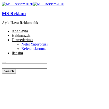
MS Reklam
Açık Hava Reklamcılık
Ana Sayfa
Hakkımızda
Hizmetlerimiz
Neler Yapıyoruz?
Referanslarımız
İletişim