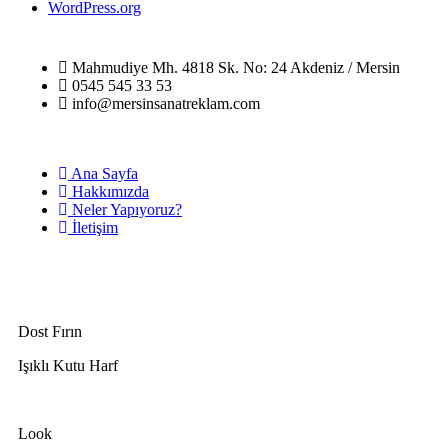
WordPress.org
Mahmudiye Mh. 4818 Sk. No: 24 Akdeniz / Mersin
0545 545 33 53
info@mersinsanatreklam.com
Ana Sayfa
Hakkımızda
Neler Yapıyoruz?
İletişim
Dost Fırın
Işıklı Kutu Harf
Look