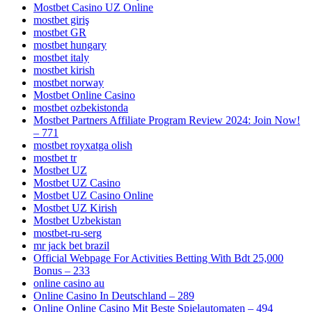
Mostbet Casino UZ Online
mostbet giriş
mostbet GR
mostbet hungary
mostbet italy
mostbet kirish
mostbet norway
Mostbet Online Casino
mostbet ozbekistonda
Mostbet Partners Affiliate Program Review 2024: Join Now!
– 771
mostbet royxatga olish
mostbet tr
Mostbet UZ
Mostbet UZ Casino
Mostbet UZ Casino Online
Mostbet UZ Kirish
Mostbet Uzbekistan
mostbet-ru-serg
mr jack bet brazil
Official Webpage For Activities Betting With Bdt 25,000
Bonus – 233
online casino au
Online Casino In Deutschland – 289
Online Online Casino Mit Beste Spielautomaten – 494