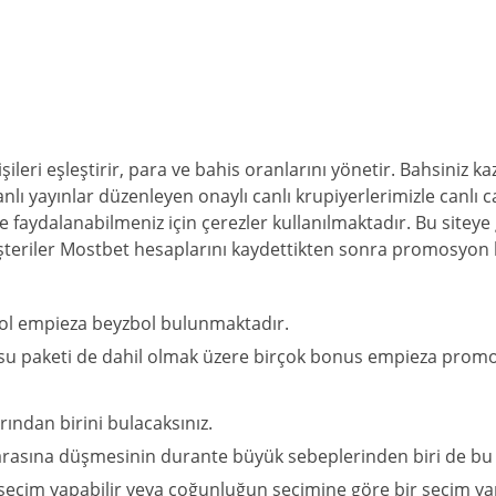
ileri eşleştirir, para ve bahis oranlarını yönetir. Bahsiniz ka
nlı yayınlar düzenleyen onaylı canlı krupiyerlerimizle canlı 
e faydalanabilmeniz için çerezler kullanılmaktadır. Bu siteye
üşteriler Mostbet hesaplarını kaydettikten sonra promosyon 
tbol empieza beyzbol bulunmaktadır.
nusu paketi de dahil olmak üzere birçok bonus empieza prom
ından birini bulacaksınız.
ri arasına düşmesinin durante büyük sebeplerinden biri de bu
 seçim yapabilir veya çoğunluğun seçimine göre bir seçim yap