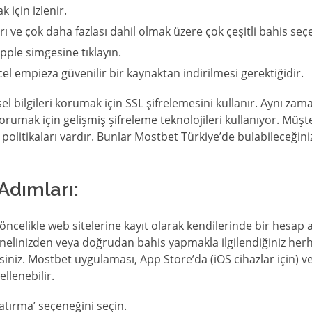
 için izlenir.
rı ve çok daha fazlası dahil olmak üzere çok çeşitli bahis seç
pple simgesine tıklayın.
 empieza güvenilir bir kaynaktan indirilmesi gerektiğidir.
el bilgileri korumak için SSL şifrelemesini kullanır. Aynı zam
“korumak için gelişmiş şifreleme teknolojileri kullanıyor. Müşte
 politikaları vardır. Bunlar Mostbet Türkiye’de bulabileceğini
Adımları:
 öncelikle web sitelerine kayıt olarak kendilerinde bir hesap 
elinizden veya doğrudan bahis yapmakla ilgilendiğiniz herha
niz. Mostbet uygulaması, App Store’da (iOS cihazlar için) v
llenebilir.
atırma’ seçeneğini seçin.