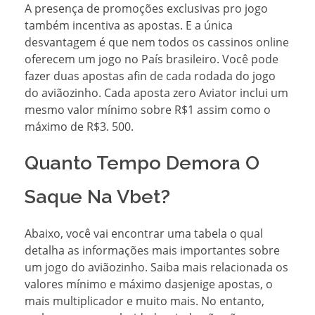
A presença de promoções exclusivas pro jogo
também incentiva as apostas. E a única
desvantagem é que nem todos os cassinos online
oferecem um jogo no País brasileiro. Você pode
fazer duas apostas afin de cada rodada do jogo
do aviãozinho. Cada aposta zero Aviator inclui um
mesmo valor mínimo sobre R$1 assim como o
máximo de R$3. 500.
Quanto Tempo Demora O
Saque Na Vbet?
Abaixo, você vai encontrar uma tabela o qual
detalha as informações mais importantes sobre
um jogo do aviãozinho. Saiba mais relacionada os
valores mínimo e máximo dasjenige apostas, o
mais multiplicador e muito mais. No entanto,