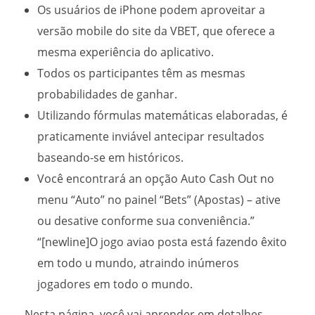
Os usuários de iPhone podem aproveitar a
versão mobile do site da VBET, que oferece a
mesma experiência do aplicativo.
Todos os participantes têm as mesmas
probabilidades de ganhar.
Utilizando fórmulas matemáticas elaboradas, é
praticamente inviável antecipar resultados
baseando-se em históricos.
Você encontrará an opção Auto Cash Out no
menu “Auto” no painel “Bets” (Apostas) – ative
ou desative conforme sua conveniência.”
“[newline]O jogo aviao posta está fazendo êxito
em todo u mundo, atraindo inúmeros
jogadores em todo o mundo.
Nesta página, você vai aprender em detalhes