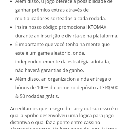
Além disso, u jogo oferece a possibilidade de
ganhar prêmios extras através de
multiplicadores sorteados a cada rodada.
Insira nosso código promocional KTOMAX
durante an inscrição e divirta-se na plataforma.
É importante que você tenha na mente que
este é um game aleatório, onde,
independentemente da estratégia adotada,
não haverá garantias de ganho.
Além disso, an organizacion ainda entrega o
bônus de 100% do primeiro depósito até R$500
& 50 rodadas grátis.
Acreditamos que o segredo carry out sucesso é o
qual a Spribe desenvolveu uma lógica para jogo
distintiva o qual faz a ponte entre cassino