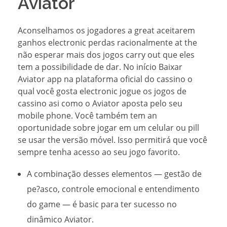
Aviator
Aconselhamos os jogadores a great aceitarem
ganhos electronic perdas racionalmente at the
não esperar mais dos jogos carry out que eles
tem a possibilidade de dar. No início Baixar
Aviator app na plataforma oficial do cassino o
qual você gosta electronic jogue os jogos de
cassino asi como o Aviator aposta pelo seu
mobile phone. Você também tem an
oportunidade sobre jogar em um celular ou pill
se usar the versão móvel. Isso permitirá que você
sempre tenha acesso ao seu jogo favorito.
A combinação desses elementos — gestão de
pe?asco, controle emocional e entendimento
do game — é basic para ter sucesso no
dinâmico Aviator.