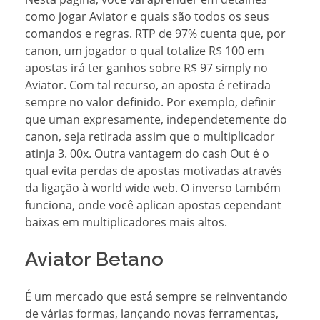
como jogar Aviator e quais são todos os seus
comandos e regras. RTP de 97% cuenta que, por
canon, um jogador o qual totalize R$ 100 em
apostas irá ter ganhos sobre R$ 97 simply no
Aviator. Com tal recurso, an aposta é retirada
sempre no valor definido. Por exemplo, definir
que uman expresamente, independetemente do
canon, seja retirada assim que o multiplicador
atinja 3. 00x. Outra vantagem do cash Out é o
qual evita perdas de apostas motivadas através
da ligação à world wide web. O inverso também
funciona, onde você aplican apostas cependant
baixas em multiplicadores mais altos.
Aviator Betano
É um mercado que está sempre se reinventando
de várias formas, lançando novas ferramentas,