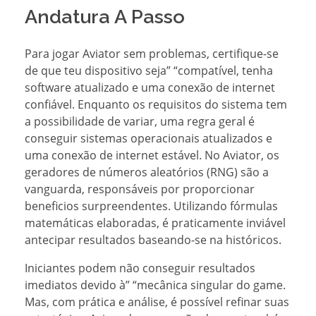
Andatura A Passo
Para jogar Aviator sem problemas, certifique-se
de que teu dispositivo seja” “compatível, tenha
software atualizado e uma conexão de internet
confiável. Enquanto os requisitos do sistema tem
a possibilidade de variar, uma regra geral é
conseguir sistemas operacionais atualizados e
uma conexão de internet estável. No Aviator, os
geradores de números aleatórios (RNG) são a
vanguarda, responsáveis por proporcionar
beneficios surpreendentes. Utilizando fórmulas
matemáticas elaboradas, é praticamente inviável
antecipar resultados baseando-se na históricos.
Iniciantes podem não conseguir resultados
imediatos devido à” “mecânica singular do game.
Mas, com prática e análise, é possível refinar suas