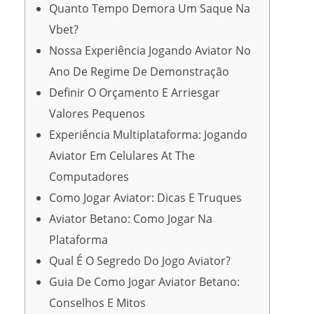
Quanto Tempo Demora Um Saque Na
Vbet?
Nossa Experiência Jogando Aviator No
Ano De Regime De Demonstração
Definir O Orçamento E Arriesgar
Valores Pequenos
Experiência Multiplataforma: Jogando
Aviator Em Celulares At The
Computadores
Como Jogar Aviator: Dicas E Truques
Aviator Betano: Como Jogar Na
Plataforma
Qual É O Segredo Do Jogo Aviator?
Guia De Como Jogar Aviator Betano:
Conselhos E Mitos