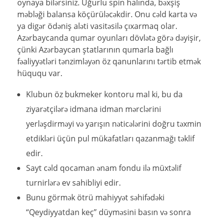
oynaya bilərsiniz. Uğurlu spin halında, bəxşiş
məbləği balansa köçürüləcəkdir. Onu cəld karta və
ya digər ödəniş aləti vasitəsilə çıxarmaq olar.
Azərbaycanda qumar oyunları dövlətə görə dəyişir,
çünki Azərbaycan ştatlarının qumarla bağlı
fəaliyyətləri tənzimləyən öz qanunlarını tərtib etmək
hüququ var.
Klubun öz bukmeker kontoru mal ki, bu da
ziyarətçilərə idmana idman mərclərini
yerləşdirməyi və yarışın nəticələrini doğru təxmin
etdikləri üçün pul mükafatları qazanmağı təklif
edir.
Sayt cəld qocaman ənam fondu ilə müxtəlif
turnirlərə ev sahibliyi edir.
Bunu görmək ötrü mahiyyət səhifədəki
“Qeydiyyatdan keç” düyməsini basın və sonra