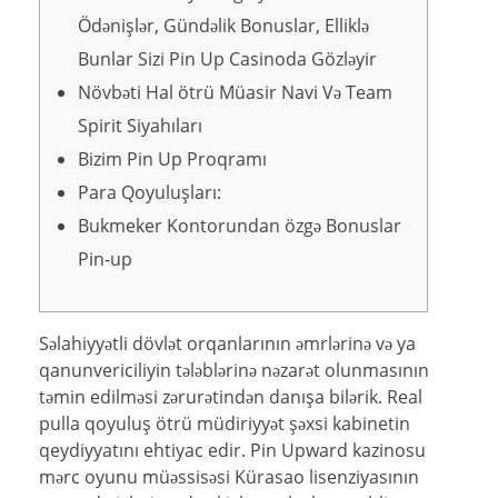
Ödənişlər, Gündəlik Bonuslar, Elliklə
Bunlar Sizi Pin Up Casinoda Gözləyir
Növbəti Hal ötrü Müasir Navi Və Team
Spirit Siyahıları
Bizim Pin Up Proqramı
Para Qoyuluşları:
Bukmeker Kontorundan özgə Bonuslar
Pin-up
Səlahiyyətli dövlət orqanlarının əmrlərinə və ya
qanunvericiliyin tələblərinə nəzarət olunmasının
təmin edilməsi zərurətindən danışa bilərik. Real
pulla qoyuluş ötrü müdiriyyət şəxsi kabinetin
qeydiyyatını ehtiyac edir. Pin Upward kazinosu
mərc oyunu müəssisəsi Kürasao lisenziyasının