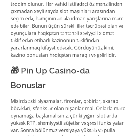
təqdim olunur. Hər vahid istifadəçi öz mənzilindən
çıxmadan xeyli sayda slot maşınları arasından
seçim edə, həmçinin ən əla idman yarışlarına mərc
edə bilər. Bunun üçün sürəkli illər təcrübəsi olan və
oyunçulara həqiqətən təntənəli səviyyəli xidmət
təklif edən etibarlı kazinonun təklifindən
yararlanmaq kifayət edəcək. Gördüyünüz kimi,
kazino bonusları həqiqətən maraqlı və gəlirlidir.
🎁 Pin Up Casino-da
Bonuslar
Misirdə əski əlyazmalar, fironlar, qəbirlər, skarab
böcəkləri, sfenkslər olan nişanlar mal. Onlarla mərc
oynamağa başlamalısınız, çünki yığım slotlarda
yüksək RTP, əhəmiyyətli süjetlər və şəxsi funksiyalar
var. Sonra bölünməz versiyaya yüksələ və pulla