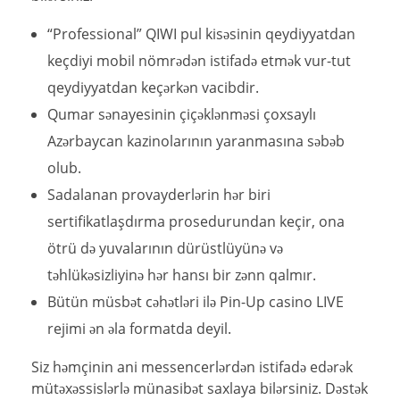
“Professional” QIWI pul kisəsinin qeydiyyatdan
keçdiyi mobil nömrədən istifadə etmək vur-tut
qeydiyyatdan keçərkən vacibdir.
Qumar sənayesinin çiçəklənməsi çoxsaylı
Azərbaycan kazinolarının yaranmasına səbəb
olub.
Sadalanan provayderlərin hər biri
sertifikatlaşdırma prosedurundan keçir, ona
ötrü də yuvalarının dürüstlüyünə və
təhlükəsizliyinə hər hansı bir zənn qalmır.
Bütün müsbət cəhətləri ilə Pin-Up casino LIVE
rejimi ən əla formatda deyil.
Siz həmçinin ani messencerlərdən istifadə edərək
mütəxəssislərlə münasibət saxlaya bilərsiniz. Dəstək