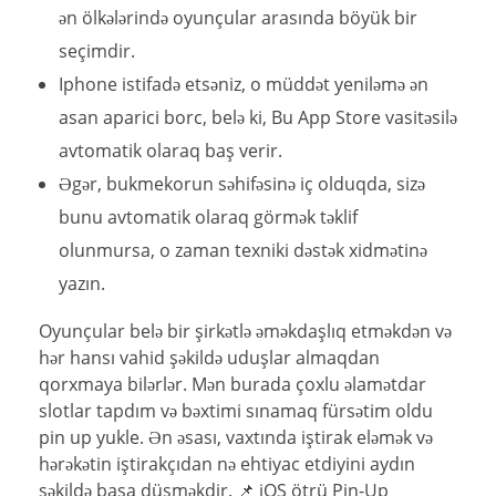
ən ölkələrində oyunçular arasında böyük bir
seçimdir.
Iphone istifadə etsəniz, o müddət yeniləmə ən
asan aparici borc, belə ki, Bu App Store vasitəsilə
avtomatik olaraq baş verir.
Əgər, bukmekorun səhifəsinə iç olduqda, sizə
bunu avtomatik olaraq görmək təklif
olunmursa, o zaman texniki dəstək xidmətinə
yazın.
Oyunçular belə bir şirkətlə əməkdaşlıq etməkdən və
hər hansı vahid şəkildə uduşlar almaqdan
qorxmaya bilərlər. Mən burada çoxlu əlamətdar
slotlar tapdım və bəxtimi sınamaq fürsətim oldu
pin up yukle. Ən əsası, vaxtında iştirak eləmək və
hərəkətin iştirakçıdan nə ehtiyac etdiyini aydın
şəkildə başa düşməkdir. 📌 iOS ötrü Pin-Up