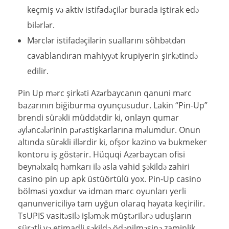
keçmiş və aktiv istifadəçilər burada iştirak edə
bilərlər.
Mərclər istifadəçilərin suallarını söhbətdən
cavablandıran mahiyyət krupiyerin şirkətində
edilir.
Pin Up mərc şirkəti Azərbaycanın qanuni mərc
bazarının biğiburma oyunçusudur. Lakin “Pin-Up”
brendi sürəkli müddətdir ki, onlayn qumar
əyləncələrinin pərəstişkarlarına məlumdur. Onun
altında sürəkli illərdir ki, ofşor kazino və bukmeker
kontoru iş göstərir. Hüquqi Azərbaycan ofisi
beynəlxalq həmkarı ilə əsla vahid şəkildə zahiri
casino pin up apk
üstüörtülü yox. Pin-Up casino
bölməsi yoxdur və idman mərc oyunları yerli
qanunvericiliyə tam uyğun olaraq həyata keçirilir.
TsUPIS vasitəsilə işləmək müştərilərə uduşların
sürətli və etimadli şəkildə ödənilməsinə zaminlik