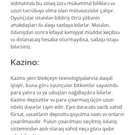
xidmətində bu zolaq üzrə mükəmməl biliklərə və
uzun təcrübəyə olma olan mütəxəssislər çalışır.
Oyunçular istənilən bildiriş ötrü şöbənin
əməkdaşları ilə əlaqə saxlaya bilərlər. Məsələn,
ödənişdən sonra kifayət kəmiyyət müddət keçibsə
və dolanacaq hesaba oturmayıbsa, sədəqə istəyə
bilərsiniz.
Kazino:
Kazino yeni blokçeyn texnologiyalarına əlaqəli
işləyir, buna görə oyunçular bitkoinlər sayəsində
para yatıra və ya uduşları nağdlaşdıra bilərlər.
Kazino depozitlər və para çıxarmaq üçün uzun
növlü dəyərlər təyin edir. Eyni dərəcədə vacib vahid
fürsət, vəsaitlərin depozitə qoyulma vaxtı və onların
çıxarılmasıdır. Pulun çıxarılması seçilmiş ödəniş
sistemindən asılı olaraq vahid neçə günə qədər