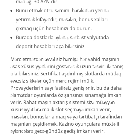
məbləği 30 AZN-dir.
Bunu etmək ötrü səmimi hərəkətləri yerinə
yetirmək kifayətdir, məsələn, bonus xalları
çixmaq üçün hesabınızı doldurun.
Burada dostlarla əylənə, sərbəst valyutada
depozit hesabları aça bilərsiniz.
Mərc etməzdən əvvəl siz həmişə hər vahid maşının
əsas xüsusiyyətlərini göstərərək uzun təsviri ilə tanış
ola bilərsiniz. Sertifikatlaşdırılmış slotlarda mütləq
əvəzsiz sikkələr üçün mərc rejimi mülk.
Provayderlərin sayı fasiləsiz genişlənir, bu da daha
əlamətdar oyunlarda öz şansınızı sınamağa imkan
verir. Rahat maşın axtarış sistemi sizə müəyyən
xüsusiyyətlərə malik slot seçməyə imkan verir,
məsələn, bonuslar almaq və ya tərtibatçı tərəfindən
maşınları çeşidləmək. Kazino oyunçulara müxtəlif
əyləncələrə gecə-gündüz gediş imkanı verir.