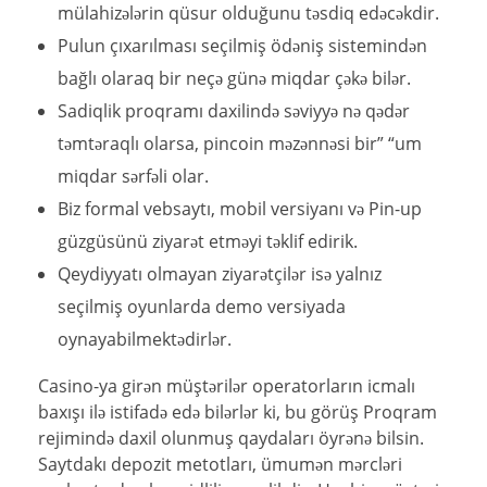
mülahizələrin qüsur olduğunu təsdiq edəcəkdir.
Pulun çıxarılması seçilmiş ödəniş sistemindən
bağlı olaraq bir neçə günə miqdar çəkə bilər.
Sadiqlik proqramı daxilində səviyyə nə qədər
təmtəraqlı olarsa, pincoin məzənnəsi bir” “um
miqdar sərfəli olar.
Biz formal vebsaytı, mobil versiyanı və Pin-up
güzgüsünü ziyarət etməyi təklif edirik.
Qeydiyyatı olmayan ziyarətçilər isə yalnız
seçilmiş oyunlarda demo versiyada
oynayabilmektədirlər.
Casino-ya girən müştərilər operatorların icmalı
baxışı ilə istifadə edə bilərlər ki, bu görüş Proqram
rejimində daxil olunmuş qaydaları öyrənə bilsin.
Saytdakı depozit metotları, ümumən mərcləri