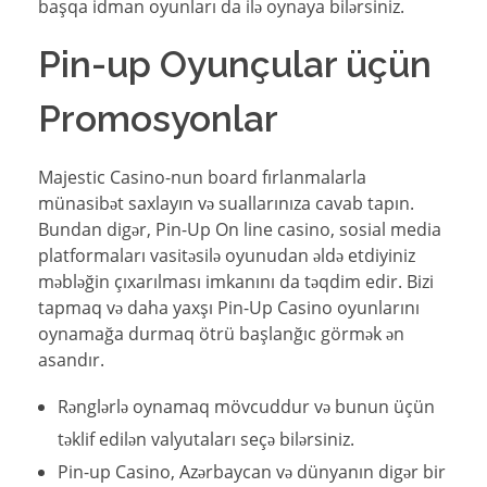
başqa idman oyunları da ilə oynaya bilərsiniz.
Pin-up Oyunçular üçün
Promosyonlar
Majestic Casino-nun board fırlanmalarla
münasibət saxlayın və suallarınıza cavab tapın.
Bundan digər, Pin-Up On line casino, sosial media
platformaları vasitəsilə oyunudan əldə etdiyiniz
məbləğin çıxarılması imkanını da təqdim edir. Bizi
tapmaq və daha yaxşı Pin-Up Casino oyunlarını
oynamağa durmaq ötrü başlanğıc görmək ən
asandır.
Rənglərlə oynamaq mövcuddur və bunun üçün
təklif edilən valyutaları seçə bilərsiniz.
Pin-up Casino, Azərbaycan və dünyanın digər bir