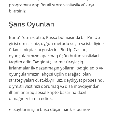
proqramını App Retail store vasitəsilə yükləyə
bilərsiniz.
Şans Oyunları
Bunu” “etmək ötrü, Kassa bölməsində bir Pin Up
girişi etməlisiniz, uyğun metodu seçin və istədiyiniz
ödəmə miqdarını göstərin. Pin-Up Casino,
oyunçularımızın aparmaq üçün bütün vasitələri
təqdim edir. Tədqiqatçılarımız ürəyiaçiq
fırlanmalar ilə qazanmağın yollarını tədqiq edib və
oyunçularımızın lehçəsi üçün darağacı olan
strategiyaları dəstəkləyir. Biz, qeydiyyat prosesində
qiymətli vaxtınızı qorumaq və qısa mövqeyindən
ilhamlanaraq sosial kripto bazarına daxil
olmağınızı təmin edirik.
Saytların işini başa düşən hər kəs bu növ