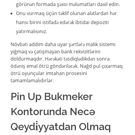
görünən formada şəxsi məlumatları daxil edin.
Onu vurmaq üçün təklif olunan alətlərdən hər
hansı birini istifadə edərək ibtidai depoziti
yatırmalısınız.
Növbəti addım daha uyar şərtlərə malik sistemi
yığmaq və çatışmayan bank rekvizitlərini
doldurmaqdır. Hərəkəti təsdiqlədikdən sonra
ödəniş emal ötrü göndəriləcək. Nağd pul çıxarmaq
ötrü oyunçular imtahan prosesini
tamamlamalıdırlar.
Pin Up Bukmeker
Kontorunda Necə
Qeydi̇yyatdan Olmaq