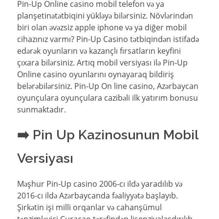
Pin-Up Online casino mobil telefon və ya
planşetinətətbiqini yükləyə bilərsiniz. Növlərindən
biri olan əvəzsiz apple iphone və ya diğer mobil
cihazınız varmı? Pin-Up Casino tətbiqindən istifadə
edərək oyunların və kazançlı fırsatların keyfini
çıxara bilərsiniz. Artıq mobil versiyası ilə Pin-Up
Online casino oyunlarını oynayaraq bildiriş
belərəbilərsiniz. Pin-Up On line casino, Azərbaycan
oyunçulara oyunçulara cazibəli ilk yatırım bonusu
sunmaktadır.
➡️ Pin Up Kazinosunun Mobil
Versiyası
Məşhur Pin-Up casino 2006-cı ildə yaradılıb və
2016-cı ildə Azərbaycanda fəaliyyətə başlayıb.
Şirkətin işi milli orqanlar və cahanşümul