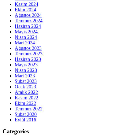
Kasım 2024
Ekim 2024
Ağustos 2024
Temmuz 2024
Haziran 2024
Mayıs 2024
Nisan 2024
Mart 2024
Ağustos 2023
Temmuz 2023
Haziran 2023
Mayıs 2023
Nisan 2023
Mart 2023
Şubat 2023
Ocak 2023
Aralık 2022
Kasım 2022
Ekim 2022
Temmuz 2022
Şubat 2020
Eylül 2016
Categories