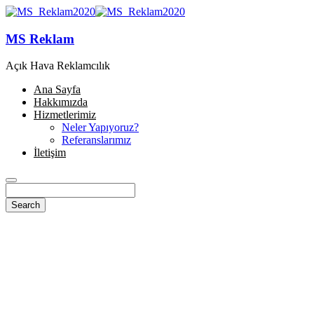
MS Reklam
Açık Hava Reklamcılık
Ana Sayfa
Hakkımızda
Hizmetlerimiz
Neler Yapıyoruz?
Referanslarımız
İletişim