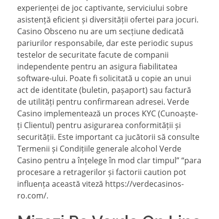
experienței de joc captivante, serviciului sobre
asistență eficient și diversității ofertei para jocuri.
Casino Obsceno nu are um secțiune dedicată
pariurilor responsabile, dar este periodic supus
testelor de securitate facute de companii
independente pentru an asigura fiabilitatea
software-ului. Poate fi solicitată u copie an unui
act de identitate (buletin, pașaport) sau factură
de utilități pentru confirmarean adresei. Verde
Casino implementează un proces KYC (Cunoaște-
ți Clientul) pentru asigurarea conformității și
securității. Este important ca jucătorii să consulte
Termenii și Condițiile generale alcohol Verde
Casino pentru a înțelege în mod clar timpul” “para
procesare a retragerilor și factorii caution pot
influența această viteză
https://verdecasinos-
ro.com/
.