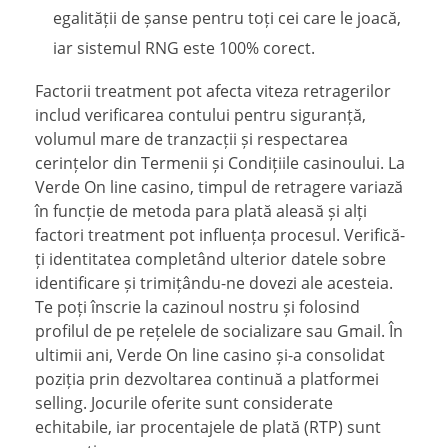
egalității de șanse pentru toți cei care le joacă,
iar sistemul RNG este 100% corect.
Factorii treatment pot afecta viteza retragerilor
includ verificarea contului pentru siguranță,
volumul mare de tranzacții și respectarea
cerințelor din Termenii și Condițiile casinoului. La
Verde On line casino, timpul de retragere variază
în funcție de metoda para plată aleasă și alți
factori treatment pot influența procesul. Verifică-
ți identitatea completând ulterior datele sobre
identificare și trimițându-ne dovezi ale acesteia.
Te poți înscrie la cazinoul nostru și folosind
profilul de pe rețelele de socializare sau Gmail. În
ultimii ani, Verde On line casino și-a consolidat
poziția prin dezvoltarea continuă a platformei
selling. Jocurile oferite sunt considerate
echitabile, iar procentajele de plată (RTP) sunt