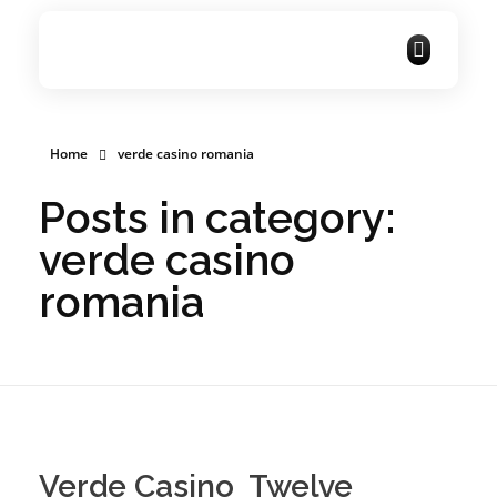
MS Reklam
Açık Hava Reklamcılık
Home
verde casino romania
Posts in category:
verde casino
romania
Verde Casino ️ Twelve