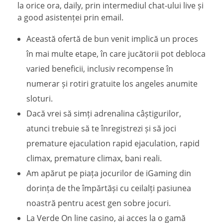
la orice ora, daily, prin intermediul chat-ului live și
a good asistenței prin email.
Această ofertă de bun venit implică un proces
în mai multe etape, în care jucătorii pot debloca
varied beneficii, inclusiv recompense în
numerar și rotiri gratuite los angeles anumite
sloturi.
Dacă vrei să simți adrenalina câștigurilor,
atunci trebuie să te înregistrezi și să joci
premature ejaculation rapid ejaculation, rapid
climax, premature climax, bani reali.
Am apărut pe piața jocurilor de iGaming din
dorința de the împărtăși cu ceilalți pasiunea
noastră pentru acest gen sobre jocuri.
La Verde On line casino, ai acces la o gamă