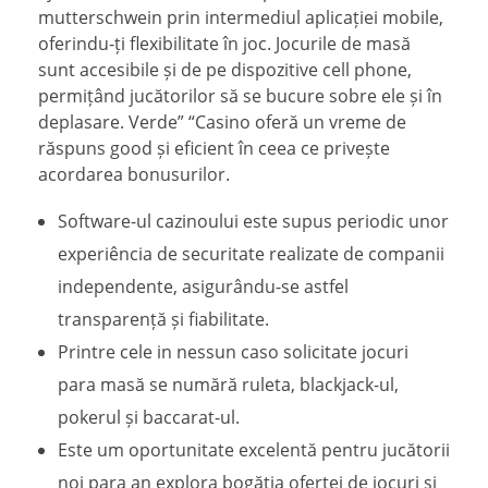
mutterschwein prin intermediul aplicației mobile,
oferindu-ți flexibilitate în joc. Jocurile de masă
sunt accesibile și de pe dispozitive cell phone,
permițând jucătorilor să se bucure sobre ele și în
deplasare. Verde” “Casino oferă un vreme de
răspuns good și eficient în ceea ce privește
acordarea bonusurilor.
Software-ul cazinoului este supus periodic unor
experiência de securitate realizate de companii
independente, asigurându-se astfel
transparență și fiabilitate.
Printre cele in nessun caso solicitate jocuri
para masă se numără ruleta, blackjack-ul,
pokerul și baccarat-ul.
Este um oportunitate excelentă pentru jucătorii
noi para an explora bogăția ofertei de jocuri și