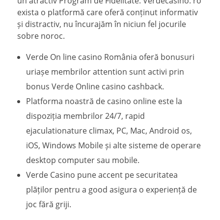
un atractiv Program de Fidelitate. Verdecasino. ro
exista o platformă care oferă conținut informativ
și distractiv, nu încurajăm în niciun fel jocurile
sobre noroc.
Verde On line casino România oferă bonusuri
uriașe membrilor attention sunt activi prin
bonus Verde Online casino cashback.
Platforma noastră de casino online este la
dispoziția membrilor 24/7, rapid
ejaculationature climax, PC, Mac, Android os,
iOS, Windows Mobile și alte sisteme de operare
desktop computer sau mobile.
Verde Casino pune accent pe securitatea
plăților pentru a good asigura o experiență de
joc fără griji.