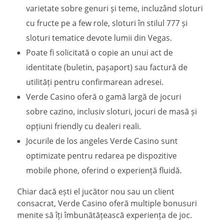
varietate sobre genuri și teme, incluzând sloturi
cu fructe pe a few role, sloturi în stilul 777 și
sloturi tematice devote lumii din Vegas.
Poate fi solicitată o copie an unui act de
identitate (buletin, pașaport) sau factură de
utilități pentru confirmarean adresei.
Verde Casino oferă o gamă largă de jocuri
sobre cazino, inclusiv sloturi, jocuri de masă și
opțiuni friendly cu dealeri reali.
Jocurile de los angeles Verde Casino sunt
optimizate pentru redarea pe dispozitive
mobile phone, oferind o experiență fluidă.
Chiar dacă ești el jucător nou sau un client
consacrat, Verde Casino oferă multiple bonusuri
menite să îți îmbunătățească experiența de joc.