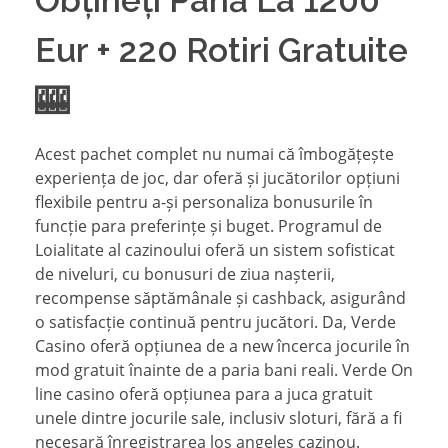
Obțineți Până La 1200
Eur + 220 Rotiri Gratuite
🎰
Acest pachet complet nu numai că îmbogățește
experiența de joc, dar oferă și jucătorilor opțiuni
flexibile pentru a-și personaliza bonusurile în
funcție para preferințe și buget. Programul de
Loialitate al cazinoului oferă un sistem sofisticat
de niveluri, cu bonusuri de ziua nașterii,
recompense săptămânale și cashback, asigurând
o satisfacție continuă pentru jucători. Da, Verde
Casino oferă opțiunea de a new încerca jocurile în
mod gratuit înainte de a paria bani reali. Verde On
line casino oferă opțiunea para a juca gratuit
unele dintre jocurile sale, inclusiv sloturi, fără a fi
necesară înregistrarea los angeles cazinou.