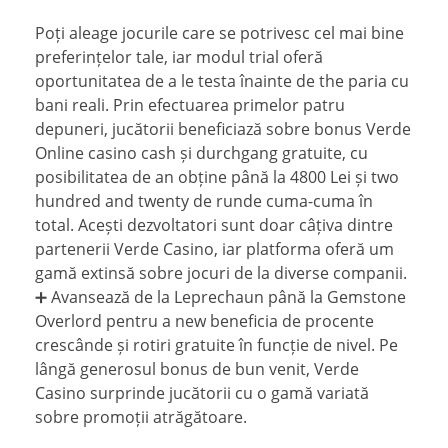
Poți aleage jocurile care se potrivesc cel mai bine
preferințelor tale, iar modul trial oferă
oportunitatea de a le testa înainte de the paria cu
bani reali. Prin efectuarea primelor patru
depuneri, jucătorii beneficiază sobre bonus Verde
Online casino cash și durchgang gratuite, cu
posibilitatea de an obține până la 4800 Lei și two
hundred and twenty de runde cuma-cuma în
total. Acești dezvoltatori sunt doar câțiva dintre
partenerii Verde Casino, iar platforma oferă um
gamă extinsă sobre jocuri de la diverse companii.
➕ Avansează de la Leprechaun până la Gemstone
Overlord pentru a new beneficia de procente
crescânde și rotiri gratuite în funcție de nivel. Pe
lângă generosul bonus de bun venit, Verde
Casino surprinde jucătorii cu o gamă variată
sobre promoții atrăgătoare.