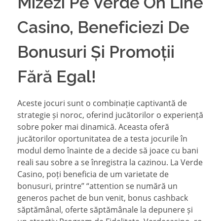
Mizezi Pe Verde On Line
Casino, Beneficiezi De
Bonusuri Și Promoții
Fără Egal!
Aceste jocuri sunt o combinație captivantă de
strategie și noroc, oferind jucătorilor o experiență
sobre poker mai dinamică. Aceasta oferă
jucătorilor oportunitatea de a testa jocurile în
modul demo înainte de a decide să joace cu bani
reali sau sobre a se înregistra la cazinou. La Verde
Casino, poți beneficia de um varietate de
bonusuri, printre” “attention se numără un
generos pachet de bun venit, bonus cashback
săptămânal, oferte săptămânale la depunere și