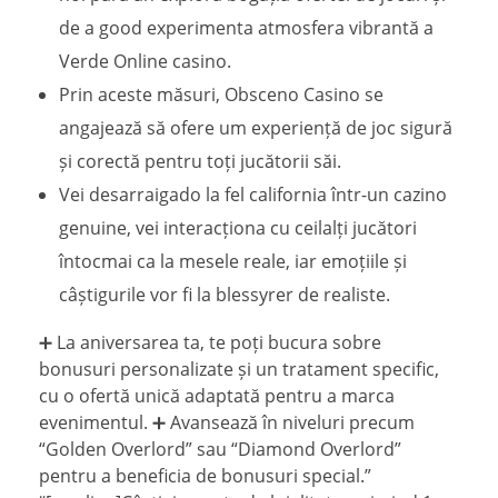
de a good experimenta atmosfera vibrantă a
Verde Online casino.
Prin aceste măsuri, Obsceno Casino se
angajează să ofere um experiență de joc sigură
și corectă pentru toți jucătorii săi.
Vei desarraigado la fel california într-un cazino
genuine, vei interacționa cu ceilalți jucători
întocmai ca la mesele reale, iar emoțiile și
câștigurile vor fi la blessyrer de realiste.
➕ La aniversarea ta, te poți bucura sobre
bonusuri personalizate și un tratament specific,
cu o ofertă unică adaptată pentru a marca
evenimentul. ➕ Avansează în niveluri precum
“Golden Overlord” sau “Diamond Overlord”
pentru a beneficia de bonusuri special.”