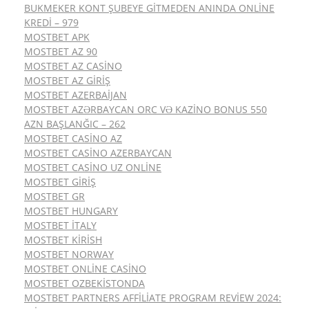
BUKMEKER KONT ŞUBEYE GITMEDEN ANINDA ONLINE
KREDI – 979
MOSTBET APK
MOSTBET AZ 90
MOSTBET AZ CASINO
MOSTBET AZ GIRIŞ
MOSTBET AZERBAIJAN
MOSTBET AZƏRBAYCAN ORC VƏ KAZINO BONUS 550
AZN BAŞLANĞIC – 262
MOSTBET CASINO AZ
MOSTBET CASINO AZERBAYCAN
MOSTBET CASINO UZ ONLINE
MOSTBET GIRIŞ
MOSTBET GR
MOSTBET HUNGARY
MOSTBET ITALY
MOSTBET KIRISH
MOSTBET NORWAY
MOSTBET ONLINE CASINO
MOSTBET OZBEKISTONDA
MOSTBET PARTNERS AFFILIATE PROGRAM REVIEW 2024: