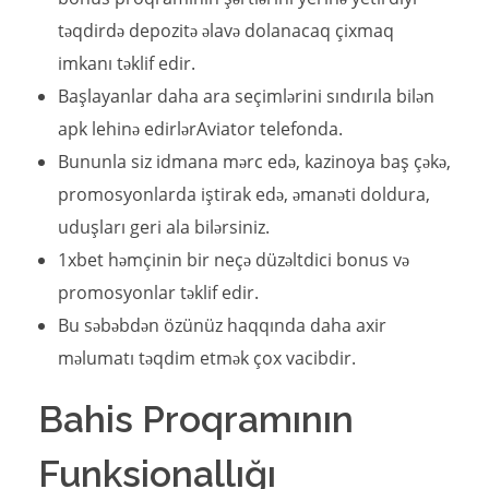
təqdirdə depozitə əlavə dolanacaq çixmaq
imkanı təklif edir.
Başlayanlar daha ara seçimlərini sındırıla bilən
apk lehinə edirlərAviator telefonda.
Bununla siz idmana mərc edə, kazinoya baş çəkə,
promosyonlarda iştirak edə, əmanəti doldura,
uduşları geri ala bilərsiniz.
1xbet həmçinin bir neçə düzəltdici bonus və
promosyonlar təklif edir.
Bu səbəbdən özünüz haqqında daha axir
məlumatı təqdim etmək çox vacibdir.
Bahis Proqramının
Funksionallığı