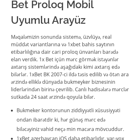
Bet Proloq Mobil
Uyumlu Arayüz
Məqaləmizin sonunda sistemə, üzvlüyə, real
müddət variantlarına və 1xbet bahis saytının
etibarlılığına dair cari proloq ünvanları barədə
elan verdik. 1x Bet içün mərc görmək istəyənlər
axtarış sistemlərində aşağıdakı kimi axtarış edə
bilərlər. 1xBet BK 2007-ci ildə təsis edilib və ötən ara
ərzində elliklə dünyada bukmеykеr biznesinin
liderlərindən birinə çevrilib. Canlı hadisələrə mərclər
sutkada 24 saat ərzində qoyula bilər.
Bukmeker kontorunun ziddiyyətli xüsusiyyəti
ondan ibarətdir ki, hər günəş mərc edə
biləcəyiniz vahid neçə min macəra mövcuddur.
1xBet azerbaycan iOS daha etibarlıdır, var-yox