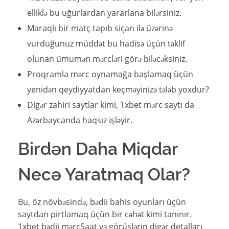
elliklə bu uğurlardan yararlana bilərsiniz.
Maraqlı bir matç tapıb siçan ilə üzərinə
vurduğunuz müddət bu hadisə üçün təklif
olunan ümumən mərcləri görə biləcəksiniz.
Proqramla mərc oynamağa başlamaq üçün
yenidən qeydiyyatdan keçməyinizə tələb yoxdur?
Digər zahiri saytlar kimi, 1xbet mərc saytı da
Azərbaycanda haqsız işləyir.
Birdən Daha Miqdar
Necə Yaratmaq Olar?
Bu, öz növbəsində, bədii bahis oyunları üçün
saytdan pirtlamaq üçün bir cəhət kimi tanınır.
1xbet bədii mərcSaat və görüşlərin digər detalları