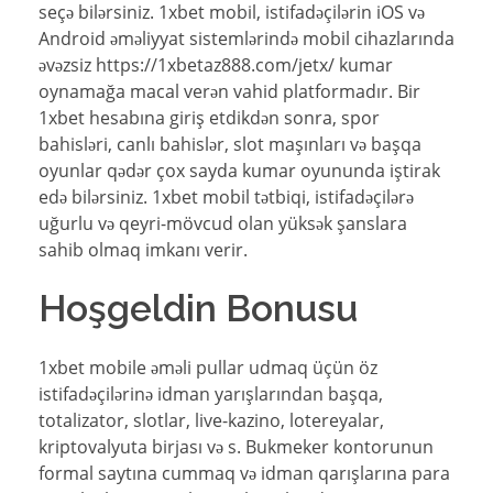
seçə bilərsiniz. 1xbet mobil, istifadəçilərin iOS və
Android əməliyyat sistemlərində mobil cihazlarında
əvəzsiz
https://1xbetaz888.com/jetx/
kumar
oynamağa macal verən vahid platformadır. Bir
1xbet hesabına giriş etdikdən sonra, spor
bahisləri, canlı bahislər, slot maşınları və başqa
oyunlar qədər çox sayda kumar oyununda iştirak
edə bilərsiniz. 1xbet mobil tətbiqi, istifadəçilərə
uğurlu və qeyri-mövcud olan yüksək şanslara
sahib olmaq imkanı verir.
Hoşgeldin Bonusu
1xbet mobile əməli pullar udmaq üçün öz
istifadəçilərinə idman yarışlarından başqa,
totalizator, slotlar, live-kazino, lotereyalar,
kriptovalyuta birjası və s. Bukmeker kontorunun
formal saytına cummaq və idman qarışlarına para