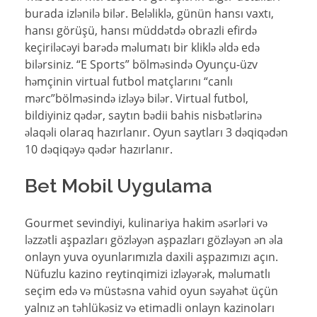
burada izlənilə bilər. Beləliklə, günün hansı vaxtı,
hansı görüşü, hansı müddətdə obrazli efirdə
keçiriləcəyi barədə məlumatı bir kliklə əldə edə
bilərsiniz. “E Sports” bölməsində Oyunçu-üzv
həmçinin virtual futbol matçlarını “canlı
mərc”bölməsində izləyə bilər. Virtual futbol,
bildiyiniz qədər, saytın bədii bahis nisbətlərinə
əlaqəli olaraq hazırlanır. Oyun saytları 3 dəqiqədən
10 dəqiqəyə qədər hazırlanır.
Bet Mobil Uygulama
Gourmet sevindiyi, kulinariya hakim əsərləri və
ləzzətli aşpazları gözləyən aşpazları gözləyən ən əla
onlayn yuva oyunlarımızla daxili aşpazımızı açın.
Nüfuzlu kazino reytinqimizi izləyərək, məlumatlı
seçim edə və müstəsna vahid oyun səyahət üçün
yalnız ən təhlükəsiz və etimadli onlayn kazinoları