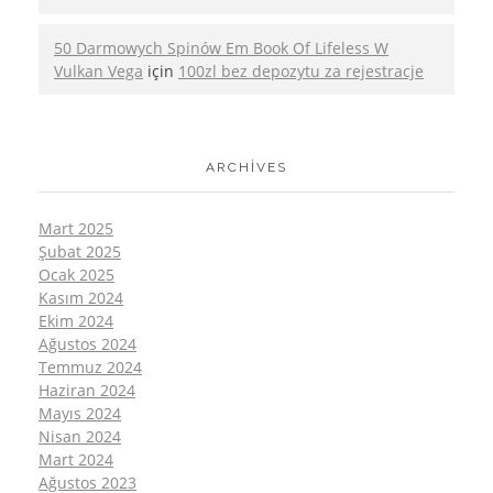
50 Darmowych Spinów Em Book Of Lifeless W
Vulkan Vega
için
100zl bez depozytu za rejestracje
ARCHIVES
Mart 2025
Şubat 2025
Ocak 2025
Kasım 2024
Ekim 2024
Ağustos 2024
Temmuz 2024
Haziran 2024
Mayıs 2024
Nisan 2024
Mart 2024
Ağustos 2023