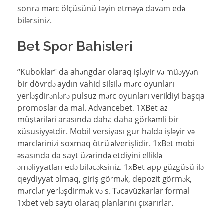
sonra mərc ölçüsünü təyin etməyə davam edə
bilərsiniz.
Bet Spor Bahisleri
“Kuboklar” da ahəngdar olaraq işləyir və müəyyən
bir dövrdə aydın vahid silsilə mərc oyunları
yerləşdirənlərə pulsuz mərc oyunları verildiyi başqa
promoslar da mal. Advancebet, 1XBet az
müştəriləri arasında daha daha görkəmli bir
xüsusiyyətdir. Mobil versiyası gur halda işləyir və
mərclərinizi soxmaq ötrü əlverişlidir. 1xBet mobi
əsasında da sayt üzərində etdiyini elliklə
əməliyyatları edə biləcəksiniz. 1xBet app güzgüsü ilə
qeydiyyat olmaq, giriş görmək, depozit görmək,
mərclər yerləşdirmək və s. Təcavüzkarlar formal
1xbet veb saytı olaraq planlarını çıxarırlar.