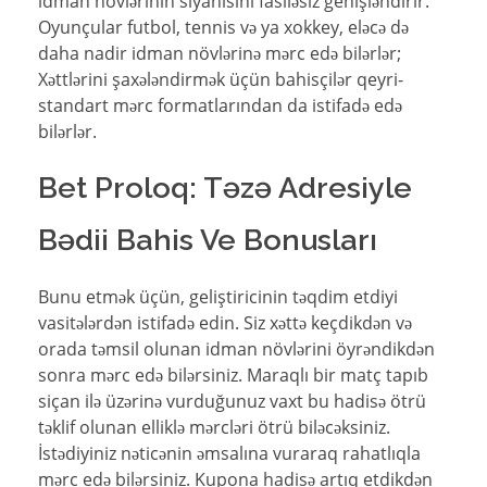
idman növlərinin siyahısını fasiləsiz genişləndirir.
Oyunçular futbol, ​​tennis və ya xokkey, eləcə də
daha nadir idman növlərinə mərc edə bilərlər;
Xəttlərini şaxələndirmək üçün bahisçilər qeyri-
standart mərc formatlarından da istifadə edə
bilərlər.
Bet Proloq: Təzə Adresiyle
Bədii Bahis Ve Bonusları
Bunu etmək üçün, geliştiricinin təqdim etdiyi
vasitələrdən istifadə edin. Siz xəttə keçdikdən və
orada təmsil olunan idman növlərini öyrəndikdən
sonra mərc edə bilərsiniz. Maraqlı bir matç tapıb
siçan ilə üzərinə vurduğunuz vaxt bu hadisə ötrü
təklif olunan elliklə mərcləri ötrü biləcəksiniz.
İstədiyiniz nəticənin əmsalına vuraraq rahatlıqla
mərc edə bilərsiniz. Kupona hadisə artıq etdikdən