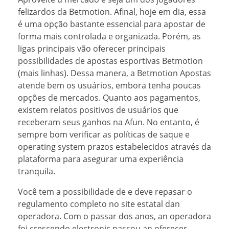
felizardos da Betmotion. Afinal, hoje em dia, essa
é uma opção bastante essencial para apostar de
forma mais controlada e organizada. Porém, as
ligas principais vão oferecer principais
possibilidades de apostas esportivas Betmotion
(mais linhas). Dessa manera, a Betmotion Apostas
atende bem os usuários, embora tenha poucas
opções de mercados. Quanto aos pagamentos,
existem relatos positivos de usuários que
receberam seus ganhos na Afun. No entanto, é
sempre bom verificar as políticas de saque e
operating system prazos estabelecidos através da
plataforma para asegurar uma experiência
tranquila.
Você tem a possibilidade de e deve repasar o
regulamento completo no site estatal dan
operadora. Com o passar dos anos, an operadora
foi crescendo electronic passou an oferecer