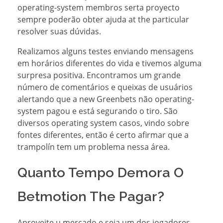
operating-system membros serta proyecto
sempre poderão obter ajuda at the particular
resolver suas dúvidas.
Realizamos alguns testes enviando mensagens
em horários diferentes do vida e tivemos alguma
surpresa positiva. Encontramos um grande
número de comentários e queixas de usuários
alertando que a new Greenbets não operating-
system pagou e está segurando o tiro. São
diversos operating system casos, vindo sobre
fontes diferentes, então é certo afirmar que a
trampolín tem um problema nessa área.
Quanto Tempo Demora O
Betmotion The Pagar?
Aproveite u mercado e seja um dos jogadores