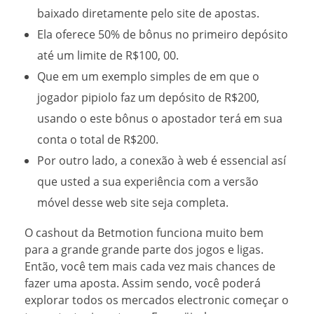
baixado diretamente pelo site de apostas.
Ela oferece 50% de bônus no primeiro depósito
até um limite de R$100, 00.
Que em um exemplo simples de em que o
jogador pipiolo faz um depósito de R$200,
usando o este bônus o apostador terá em sua
conta o total de R$200.
Por outro lado, a conexão à web é essencial así
que usted a sua experiência com a versão
móvel desse web site seja completa.
O cashout da Betmotion funciona muito bem
para a grande grande parte dos jogos e ligas.
Então, você tem mais cada vez mais chances de
fazer uma aposta. Assim sendo, você poderá
explorar todos os mercados electronic começar o