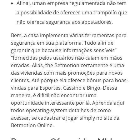
Afinal, uman empresa regulamentada não tem
a possibilidade de oferecer uma trampolín que
não ofereça segurança aos apostadores.
Bem, a casa implementa várias ferramentas para
segurança em sua plataforma. Tudo afin de
garantir que because informações sensíveis”
“fornecidas pelos usuários não caiam em mãos
erradas. Aliás, the Betmotion certamente é uma
das viviendas com mais promoções para novos
clientes. Até porque ela oferece bônus para boas-
vindas para Esportes, Cassino e Bingo. Dessa
maneira, é difícil não encontrar uma
oportunidade interessante por lá. Aprenda aqui
todos operating-system detalhes de como
acessar, se cadastrar e jogar simply no site da
Betmotion Online.