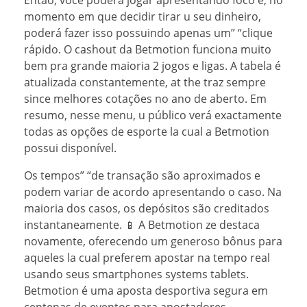
Então, você poderá jogar apresentando foco e, no
momento em que decidir tirar u seu dinheiro,
poderá fazer isso possuindo apenas um” “clique
rápido. O cashout da Betmotion funciona muito
bem pra grande maioria 2 jogos e ligas. A tabela é
atualizada constantemente, at the traz sempre
since melhores cotações no ano de aberto. Em
resumo, nesse menu, u público verá exactamente
todas as opções de esporte la cual a Betmotion
possui disponível.
Os tempos” “de transação são aproximados e
podem variar de acordo apresentando o caso. Na
maioria dos casos, os depósitos são creditados
instantaneamente. 📱 A Betmotion ze destaca
novamente, oferecendo um generoso bônus para
aqueles la cual preferem apostar na tempo real
usando seus smartphones systems tablets.
Betmotion é uma aposta desportiva segura em