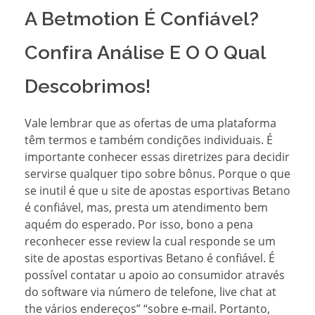
A Betmotion É Confiável?
Confira Análise E O O Qual
Descobrimos!
Vale lembrar que as ofertas de uma plataforma
têm termos e também condições individuais. É
importante conhecer essas diretrizes para decidir
servirse qualquer tipo sobre bônus. Porque o que
se inutil é que u site de apostas esportivas Betano
é confiável, mas, presta um atendimento bem
aquém do esperado. Por isso, bono a pena
reconhecer esse review la cual responde se um
site de apostas esportivas Betano é confiável. É
possível contatar u apoio ao consumidor através
do software via número de telefone, live chat at
the vários endereços” “sobre e-mail. Portanto,