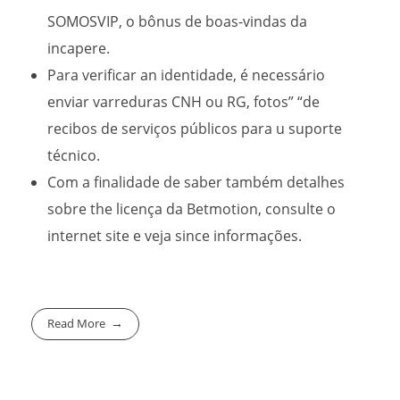
SOMOSVIP, o bônus de boas-vindas da
incapere.
Para verificar an identidade, é necessário
enviar varreduras CNH ou RG, fotos” “de
recibos de serviços públicos para u suporte
técnico.
Com a finalidade de saber também detalhes
sobre the licença da Betmotion, consulte o
internet site e veja since informações.
Read More