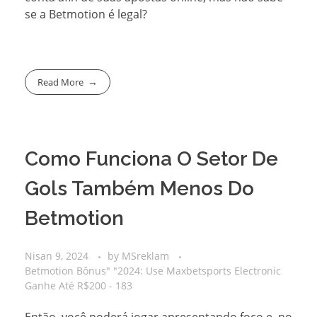
se a Betmotion é legal?
Read More
Como Funciona O Setor De
Gols Também Menos Do
Betmotion
Nisan 9, 2024
by
MSreklam
Betmotion Bônus" "2024: Use Maxbetsports Electronic
Ganhe Até R$200 - 183