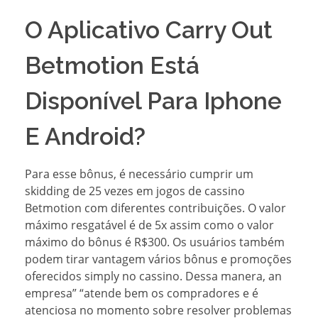
O Aplicativo Carry Out
Betmotion Está
Disponível Para Iphone
E Android?
Para esse bônus, é necessário cumprir um
skidding de 25 vezes em jogos de cassino
Betmotion com diferentes contribuições. O valor
máximo resgatável é de 5x assim como o valor
máximo do bônus é R$300. Os usuários também
podem tirar vantagem vários bônus e promoções
oferecidos simply no cassino. Dessa manera, an
empresa” “atende bem os compradores e é
atenciosa no momento sobre resolver problemas