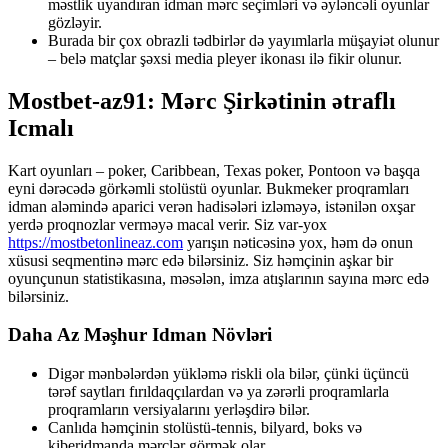
məstlik uyandıran idman mərc seçimləri və əyləncəli oyunlar
gözləyir.
Burada bir çox obrazli tədbirlər də yayımlarla müşayiət olunur
– belə matçlar şəxsi media pleyer ikonası ilə fikir olunur.
Mostbet-az91: Mərc Şirkətinin ətraflı
Icmalı
Kart oyunları – poker, Caribbean, Texas poker, Pontoon və başqa
eyni dərəcədə görkəmli stolüstü oyunlar. Bukmeker proqramları
idman aləmində aparici verən hadisələri izləməyə, istənilən oxşar
yerdə proqnozlar verməyə macal verir. Siz var-yox
https://mostbetonlineaz.com
yarışın nəticəsinə yox, həm də onun
xüsusi seqmentinə mərc edə bilərsiniz. Siz həmçinin aşkar bir
oyunçunun statistikasına, məsələn, imza atışlarının sayına mərc edə
bilərsiniz.
Daha Az Məşhur Idman Növləri
Digər mənbələrdən yükləmə riskli ola bilər, çünki üçüncü
tərəf saytları fırıldaqçılardan və ya zərərli proqramlarla
proqramların versiyalarını yerləşdirə bilər.
Canlıda həmçinin stolüstü-tennis, bilyard, boks və
kiberidmanda mərclər görmək olar.