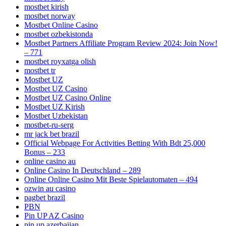
mostbet kirish
mostbet norway
Mostbet Online Casino
mostbet ozbekistonda
Mostbet Partners Affiliate Program Review 2024: Join Now!
– 771
mostbet royxatga olish
mostbet tr
Mostbet UZ
Mostbet UZ Casino
Mostbet UZ Casino Online
Mostbet UZ Kirish
Mostbet Uzbekistan
mostbet-ru-serg
mr jack bet brazil
Official Webpage For Activities Betting With Bdt 25,000
Bonus – 233
online casino au
Online Casino In Deutschland – 289
Online Online Casino Mit Beste Spielautomaten – 494
ozwin au casino
pagbet brazil
PBN
Pin UP AZ Casino
pin up azerbaijan