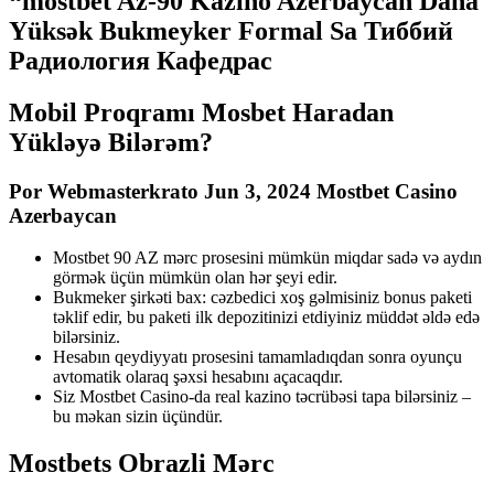
“mostbet Az-90 Kazino Azerbaycan Daha
Yüksək Bukmeyker Formal Sa Тиббий
Радиология Кафедрас
Mobil Proqramı Mosbet Haradan
Yükləyə Bilərəm?
Por Webmasterkrato Jun 3, 2024 Mostbet Casino
Azerbaycan
Mostbet 90 AZ mərc prosesini mümkün miqdar sadə və aydın
görmək üçün mümkün olan hər şeyi edir.
Bukmeker şirkəti bax: cəzbedici xoş gəlmisiniz bonus paketi
təklif edir, bu paketi ilk depozitinizi etdiyiniz müddət əldə edə
bilərsiniz.
Hesabın qeydiyyatı prosesini tamamladıqdan sonra oyunçu
avtomatik olaraq şəxsi hesabını açacaqdır.
Siz Mostbet Casino-da real kazino təcrübəsi tapa bilərsiniz –
bu məkan sizin üçündür.
Mostbets Obrazli Mərc