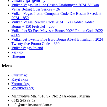
vulkan vegas germany
Vulkan Vegas On Line Casino Erfahrungen 2024 ️ Vulkan
Vegas Betrug Oder Seriös? – 26
Vulkan Vegas Promo Computer Code Die Besten Excédent
2024 – 850
Vulkan Vegas Reward Code 2024 ️ 1500 Added Added
Bonus + 150 Freispiel – 200
Vulkanbet 50 Free Moves + Bonus 200% Promo Code 2022
– 605
Vulkanbet Twenty Five Euro Bonus Abzgl Einzahlung 2024
Twenty-five Promo Code – 360
VulkanVegas Poland
казино
Швеция
Meta
Oturum aç
Kayıt akışı
Yorum akışı
WordPress.org
Mahmudiye Mh. 4818 Sk. No: 24 Akdeniz / Mersin
0545 545 33 53
info@mersinsanatreklam.com