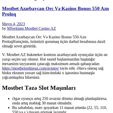
Mostbet Azərbaycan Orc Və Kazino Bonus 550 Azn
Proloq
Mayıs 4, 2023
by
MSreklam
Mostbet Casino AZ
Mostbet Azərbaycan Orc Və Kazino Bonus 550 Azn
Proloq
Həmçinin, özünüzü qorumaq üçün dərhal hesabınıza daxil
olmağı sovet görürük.
V. Mostbet AZ bukmeker kontoru azərbaycanlı oyunçular üçün ən
yaxşı seçim say olunur. Hər raund başlanmazdan başlanğıc
mexanizm təyyarənin çatacağı maksimum əmsalı qabaqcadan
https://mostbetonlineaz.com/aviator/
təyin edir. Əlavə olaraq sağ
bloku ekranın yuxarı sağ küncündəki x işarəsinə basmaqla
yığcamlaşdıra bilərsiniz.
Mostbet Təzə Slot Maşınları
Əgər oyunçu artıq 250 əvəzsiz dönmə almağı planlaşdırırsa,
onda artıq məbləğ 30 manat olmalıdır.
Bu səbəbdən, mərc qoyarkən 11 manat artımla (22, 55, 110,
550 və s.) davam görmək lazımdır.