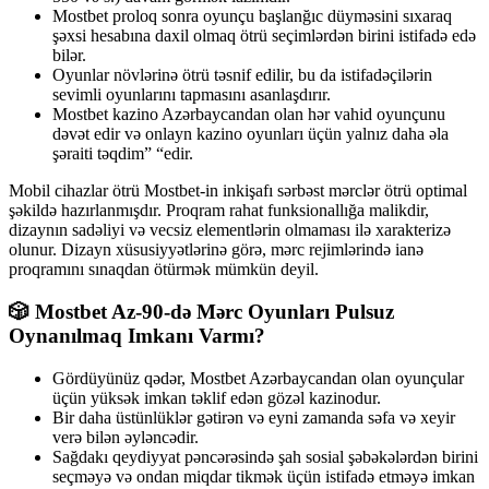
Mostbet proloq sonra oyunçu başlanğıc düyməsini sıxaraq
şəxsi hesabına daxil olmaq ötrü seçimlərdən birini istifadə edə
bilər.
Oyunlar növlərinə ötrü təsnif edilir, bu da istifadəçilərin
sevimli oyunlarını tapmasını asanlaşdırır.
Mostbet kazino Azərbaycandan olan hər vahid oyunçunu
dəvət edir və onlayn kazino oyunları üçün yalnız daha əla
şəraiti təqdim” “edir.
Mobil cihazlar ötrü Mostbet-in inkişafı sərbəst mərclər ötrü optimal
şəkildə hazırlanmışdır. Proqram rahat funksionallığa malikdir,
dizaynın sadəliyi və vecsiz elementlərin olmaması ilə xarakterizə
olunur. Dizayn xüsusiyyətlərinə görə, mərc rejimlərində ianə
proqramını sınaqdan ötürmək mümkün deyil.
🎲 Mostbet Az-90-də Mərc Oyunları Pulsuz
Oynanılmaq Imkanı Varmı?
Gördüyünüz qədər, Mostbet Azərbaycandan olan oyunçular
üçün yüksək imkan təklif edən gözəl kazinodur.
Bir daha üstünlüklər gətirən və eyni zamanda səfa və xeyir
verə bilən əyləncədir.
Sağdakı qeydiyyat pəncərəsində şah sosial şəbəkələrdən birini
seçməyə və ondan miqdar tikmək üçün istifadə etməyə imkan