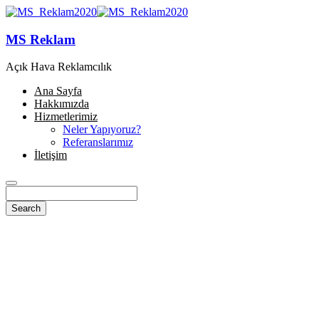
MS Reklam
Açık Hava Reklamcılık
Ana Sayfa
Hakkımızda
Hizmetlerimiz
Neler Yapıyoruz?
Referanslarımız
İletişim