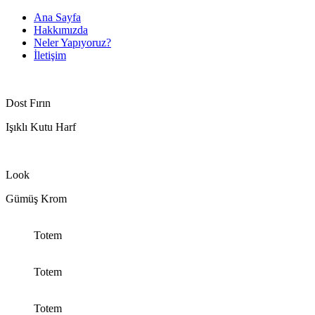
Ana Sayfa
Hakkımızda
Neler Yapıyoruz?
İletişim
Dost Fırın
Işıklı Kutu Harf
Look
Gümüş Krom
Totem
Totem
Totem