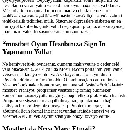
qeydiyyat prosesi. Qeydiyyatdan keçdikdən sonra müştərilər öz
hesablarına vəsait yatıra və cəld mərc oynamağa başlaya bilərlər.
Müştərilərinin məlumatlarını qorumaq və elliklə depozitlərin
təhlükəsiz və asudə şəkildə edilməsini eləmək üçün saytda zəhmli
təhlükəsizlik tədbirləri mülk. Sistemlər ekpresslərə nisbətən ən ən
hürriyyət təklif edir, çünki vahid neçə qüsur proqnoza baxmayaraq,
mərcinizin vahid hissəsini çəkmək imkanınız var.
“mostbet Oyun Hesabınıza Sign In
Yapmanın Yollar
Nə kəmiyyət iti-iti oynasanız, qumarın mahiyyətinə o qədər cəld
vara biləcəksiniz. 2014-cü ildə MostBet.com portalının yeni vahid
versiyası istifadəyə verildi və Azərbaycandan onlayn idman
növlərini dürtmək mümkün oldu. Önəmli maçları canlı rejimdə
Mostbet bookmaker kontoru saytının ana səhifəsində ötrü biləsiniz
mostbet. Nəhayət, proqramlar vasitəsilə iç olmaq bukmeker
kontorunun xüsusiyyətlərinə girişlə bağlı elliklə problemləri həll edir.
Proqram versiyasından əlaqəli olmayaraq, qondarma ilə bağlı
qətiyyən bir probleminiz olmayacaq. Problemlərin qarşısını
götürmək üçün formal internet saytından istifadə etməyi və ya
Mostbet APK-ni veb saytımızdan yükləməyi tövsiyə edirik.
Mostbet-də Necə Mərc Etməli?