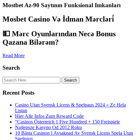
Mostbet Az-90 Saytının Funksional Imkanları
Mosbet Casino Və İdman Mərcləri̇
💵 Mərc Oyunlarından Necə Bonus
Qazana Bilərəm?
Read More
Search
Recent Posts
Casino Utan Svensk Licens & Spelpaus 2024 » Ze Hela
Listan
Hier Alle Infos Zum Reward Code
“Casinos Österreich 1 Five Hundred + 150 Freispiele
Najlepsze Kasyno Od 2012 Roku
10 Bästa Casinon I Avsaknad Av Svensk Licens Spela Utan
Spelpaus