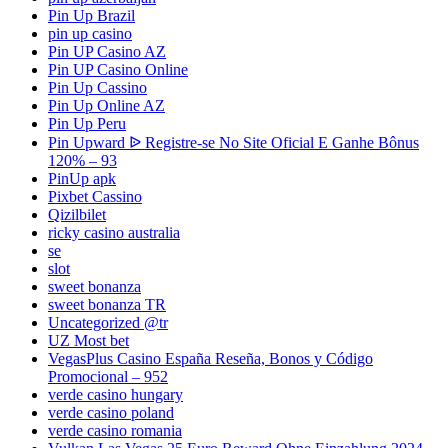
Pin Up Brazil
pin up casino
Pin UP Casino AZ
Pin UP Casino Online
Pin Up Cassino
Pin Up Online AZ
Pin Up Peru
Pin Upward ᐉ Registre-se No Site Oficial E Ganhe Bônus
120% – 93
PinUp apk
Pixbet Cassino
Qizilbilet
ricky casino australia
se
slot
sweet bonanza
sweet bonanza TR
Uncategorized @tr
UZ Most bet
VegasPlus Casino España Reseña, Bonos y Código
Promocional – 952
verde casino hungary
verde casino poland
verde casino romania