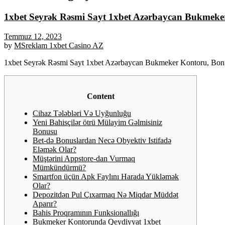
1xbet Seyrək Rəsmi Sayt 1xbet Azərbaycan Bukmeke
Temmuz 12, 2023
by
MSreklam
1xbet Casino AZ
1xbet Seyrək Rəsmi Sayt 1xbet Azərbaycan Bukmeker Kontoru, Bon
Content
Cihaz Tələbləri Və Uyğunluğu
Yeni Bahisçilər ötrü Mülayim Gəlmisiniz
Bonusu
Bet-də Bonuslardan Necə Obyektiv Istifadə
Eləmək Olar?
Müştərini Appstore-dan Vurmaq
Mümkündürmü?
Smartfon üçün Apk Faylını Harada Yükləmək
Olar?
Depozitdən Pul Çıxarmaq Nə Miqdar Müddət
Aparır?
Bahis Proqramının Funksionallığı
Bukmeker Kontorunda Qeydiyyat 1xbet