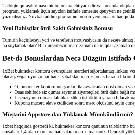
Tətbiqin quraşdırılması minimum ara ehtiyac edir və tamamlandıqdan s
proqramı yükləmək üçün saytdan istifadə etməsinə qətiyyən nə çətinlik
yazmalısınız. Növbəti addım proqramın ən son yeniləmələri haqqında b
Yeni Bahisçilər ötrü Sakit Gəlmisiniz Bonusu
Turnirin keçiriləcəyi yeri və tərəflərin motivasiyasını da nəzərə alm
nə söyləmək olar? Bir qumarbazın mərc zamanı nə miqdar əzəmətli qaz
Bet-də Bonuslardan Necə Düzgün Istifad
1xBet bukmeker kontoru oyunçulara mərcləri sığortalamaq imkanı verir
olacaq. Əgər oyunçu hər hansı səbəbdən mərc eləmək barədə fikrini dəy
O, bukmeker kontorunun şərtləri ilə əvvəlcədən dost olmalı və 
Əsas səhifədə siz qumar saytının ziyarətçiləri ötrü daha bağlı m
Lisenziyanın olması təhlükəsizliklə üstüörtülü yarana biləcək n
Kupona macəra əlavə etdikdən sonra mərc ölçüsünü təyin etməy
Müştərini Appstore-dan Yükləmək Mümkündürmü?
1xbet haqqinda göstərdi ki, bukmeker kontoru qanunun tələblərinə bü
əmsalları 1,4 olan mərclərə hadisələrə mərc etməlisiniz. Depoziti yü