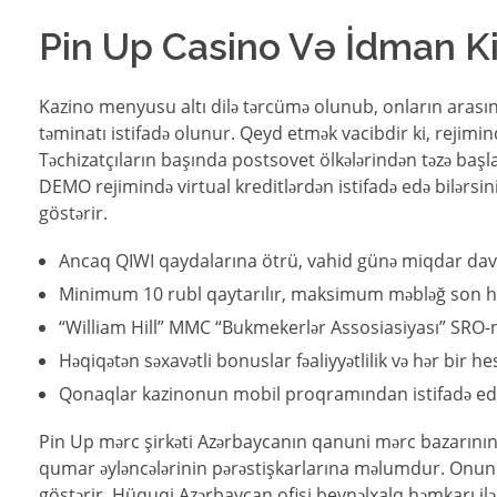
Pin Up Casino Və İdman Ki
Kazino menyusu altı dilə tərcümə olunub, onların arası
təminatı istifadə olunur. Qeyd etmək vacibdir ki, rejimind
Təchizatçıların başında postsovet ölkələrindən təzə baş
DEMO rejimində virtual kreditlərdən istifadə edə bilərsiniz
göstərir.
Ancaq QIWI qaydalarına ötrü, vahid günə miqdar dav
Minimum 10 rubl qaytarılır, maksimum məbləğ son hə
“William Hill” MMC “Bukmekerlər Assosiasiyası” SRO
Həqiqətən səxavətli bonuslar fəaliyyətlilik və hər bir h
Qonaqlar kazinonun mobil proqramından istifadə edər
Pin Up mərc şirkəti Azərbaycanın qanuni mərc bazarını
qumar əyləncələrinin pərəstişkarlarına məlumdur. Onun al
göstərir. Hüquqi Azərbaycan ofisi beynəlxalq həmkarı ilə ə