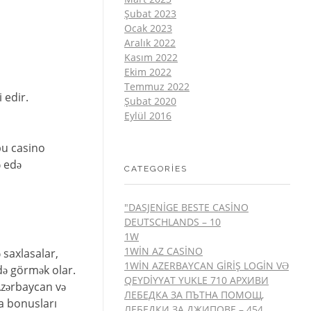
Şubat 2023
Ocak 2023
Aralık 2022
Kasım 2022
Ekim 2022
Temmuz 2022
 edir.
Şubat 2020
Eylül 2016
bu casino
ə edə
CATEGORIES
"DASJENIGE BESTE CASINO
DEUTSCHLANDS – 10
1W
1WIN AZ CASINO
 saxlasalar,
1WIN AZERBAYCAN GIRIŞ LOGIN VƏ
ldə görmək olar.
QEYDIYYAT YUKLE 710 АРХИВИ
 Azərbaycan və
ЛЕБЕДКA ЗА ПЪТНА ПОМОЩ,
a bonusları
ЛЕБЕДКИ ЗА ДЖИПОВЕ – 454