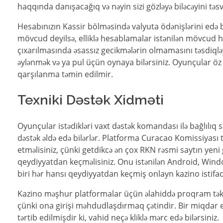
haqqında danışacağıq və nəyin sizi gözləyə biləcəyini təsv
Hesabınızın Kassir bölməsində valyuta ödənişlərini edə b
mövcud deyilsə, elliklə hesablamalar istənilən mövcud h
çıxarılmasında əsassız gecikmələrin olmamasını təsdiqləy
əylənmək və ya pul üçün oynaya bilərsiniz. Oyunçular öz 
qarşılanma təmin edilmir.
Texniki Dəstək Xidməti
Oyunçular istədikləri vaxt dəstək komandası ilə bağlılıq s
dəstək əldə edə bilərlər. Platforma Curacao Komissiyası t
etməlisiniz, çünki getdikcə ən çox RKN rəsmi saytın yeni
qeydiyyatdan keçməlisiniz. Onu istənilən Android, Windo
biri hər hansı qeydiyyatdan keçmiş onlayn kazino istifa
Kazino məşhur platformalar üçün əlahiddə proqram təklif
çünki ona girişi məhdudlaşdırmaq çətindir. Bir miqdar el
tərtib edilmişdir ki, vahid neçə kliklə mərc edə bilərsiniz.