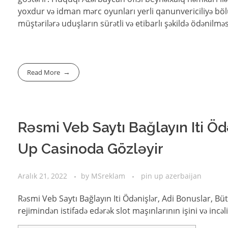
yoxdur və idman mərc oyunları yerli qanunvericiliyə bö
müştərilərə uduşların sürətli və etibarlı şəkildə ödənilmə
Read More
Rəsmi Veb Saytı Bağlayın️ Iti Öd
Up Casinoda Gözləyir
Aralık 21, 2022
by
MSreklam
pin up azerbaijan
Rəsmi Veb Saytı Bağlayın️ Iti Ödənişlər, Adi Bonuslar, B
rejimindən istifadə edərək slot maşınlarının işini və incəl