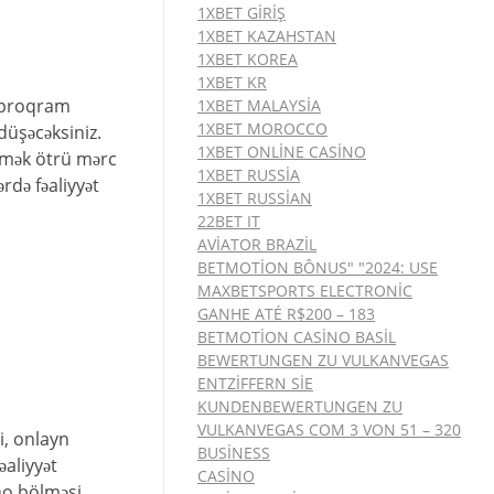
1XBET GIRIŞ
1XBET KAZAHSTAN
1XBET KOREA
1XBET KR
n proqram
1XBET MALAYSIA
1XBET MOROCCO
 düşəcəksiniz.
1XBET ONLINE CASINO
örmək ötrü mərc
1XBET RUSSIA
rdə fəaliyyət
1XBET RUSSIAN
22BET IT
AVIATOR BRAZIL
BETMOTION BÔNUS" "2024: USE
MAXBETSPORTS ELECTRONIC
GANHE ATÉ R$200 – 183
BETMOTION CASINO BASIL
BEWERTUNGEN ZU VULKANVEGAS
ENTZIFFERN SIE
KUNDENBEWERTUNGEN ZU
VULKANVEGAS COM 3 VON 51 – 320
i, onlayn
BUSINESS
əaliyyət
CASINO
no bölməsi