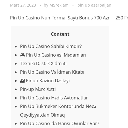
Mart 27, 2023
by
MSreklam
pin up azerbaijan
Pin Up Casino Nun Formal Saytı Bonus 700 Azn + 250 Fr
Content
Pin Up Casino Sahibi Kimdir?
🎮 Pin Up Casino əsl Məqamları
Texniki Dəstək Xidməti
Pin Up Casino Və İdman Kitabı
🎰 Pinup Kazino Dəstəyi
Pin-up Mərc Xətti
Pin Up Casino Hədis Avtomatlar
Pin Up Bukmeker Kontorunda Necə
Qeydi̇yyatdan Olmaq
Pin Up Casino-da Hansı Oyunlar Var?