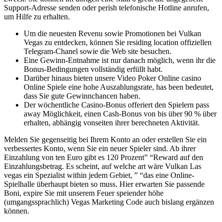
Support-Adresse senden oder perish telefonische Hotline anrufen,
um Hilfe zu erhalten.
Um die neuesten Revenu sowie Promotionen bei Vulkan
Vegas zu entdecken, können Sie residing location offiziellen
Telegram-Chanel sowie die Web site besuchen.
Eine Gewinn-Entnahme ist nur danach möglich, wenn ihr die
Bonus-Bedingungen vollständig erfüllt habt.
Darüber hinaus bieten unsere Video Poker Online casino
Online Spiele eine hohe Auszahlungsrate, has been bedeutet,
dass Sie gute Gewinnchancen haben.
Der wöchentliche Casino-Bonus offeriert den Spielern pass
away Möglichkeit, einen Cash-Bonus von bis über 90 % über
erhalten, abhängig vonseiten ihrer berechneten Aktivität.
Melden Sie gegenseitig bei Ihrem Konto an oder erstellen Sie ein
verbessertes Konto, wenn Sie ein neuer Spieler sind. Ab ihrer
Einzahlung von ten Euro gibt es 120 Prozent” “Reward auf den
Einzahlungsbetrag. Es scheint, auf welche art wäre Vulkan Las
vegas ein Spezialist within jedem Gebiet, ” “das eine Online-
Spielhalle überhaupt bieten so muss. Hier erwarten Sie passende
Boni, expire Sie mit unserem Feuer speiender höhe
(umgangssprachlich) Vegas Marketing Code auch bislang ergänzen
können.