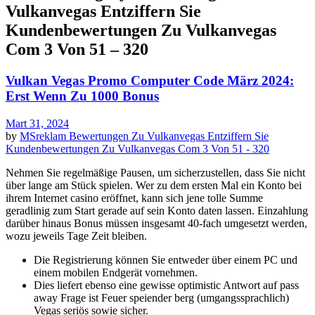
Vulkanvegas Entziffern Sie
Kundenbewertungen Zu Vulkanvegas
Com 3 Von 51 – 320
Vulkan Vegas Promo Computer Code März 2024:
Erst Wenn Zu 1000 Bonus
Mart 31, 2024
by
MSreklam
Bewertungen Zu Vulkanvegas Entziffern Sie
Kundenbewertungen Zu Vulkanvegas Com 3 Von 51 - 320
Nehmen Sie regelmäßige Pausen, um sicherzustellen, dass Sie nicht
über lange am Stück spielen. Wer zu dem ersten Mal ein Konto bei
ihrem Internet casino eröffnet, kann sich jene tolle Summe
geradlinig zum Start gerade auf sein Konto daten lassen. Einzahlung
darüber hinaus Bonus müssen insgesamt 40-fach umgesetzt werden,
wozu jeweils Tage Zeit bleiben.
Die Registrierung können Sie entweder über einem PC und
einem mobilen Endgerät vornehmen.
Dies liefert ebenso eine gewisse optimistic Antwort auf pass
away Frage ist Feuer speiender berg (umgangssprachlich)
Vegas seriös sowie sicher.