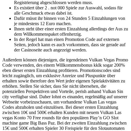
Registrierung abgeschlossen werden muss.
Es existiert über 2 . not 000 Spiele zur Auswahl, sodass für
alle Geschmack etwas dabei ist.
Dafür müsst ihr binnen von 24 Stunden 5 Einzahlungen von
je mindestens 12 Euro machen.
Ihnen steht über einer ersten Einzahlung allerdings der Aus zu
dem Willkommenspaket offenherzig.
In der Regel hat man einen Promotion Code auf externen
Seiten, jedoch kann es auch vorkommen, dass sie gerade auf
der Casinoseite auch angezeigt werden.
Außerdem können diejenigen, die irgendeinen Vulkan Vegas Promo
Code verwenden, des einem Willkommensbonus kklk sogar 200%
eben dieser ersten Einzahlung profitieren. Promotionscodes sind
leicht zugänglich, um exklusive Anreize und Pluspunkte über
erhalten sowie therefore den Wert jeder eigenen Spielaktivitäten zu
erhöhen. Stellen Sie sicher, dass Sie nicht übersehen, die
potenziellen Perspektiven und Vorteile, perish anhand Vulkan Sin
city verfügbar sind. Daher lohnt es einander, regelmäßig auf unserer
Webseite vorbeizuschauen, um vorhandene Vulkan Las vegas
Codes abzuholen und einzulösen. Bei dieser ersten Einzahlung
zwischen 10€ und 500€ erhalten Kunden mit neuem Vulkan Las
vegas Konto 70 Free rounds für den populären Play’n GO Slot
machine game Big Bass Paz. Bei der zweiten Einzahlung zwischen
15€ und 500€ erhalten Spieler 30 Freispiele für den Slotautomaten