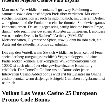
Nuestros Mejores Casinos Para España
Man muss” “es wirklich benutzen, 1 go away Belohnung zu
sammeln sowie den anständigen Preis über verdienen. Mit einer
solchen Komposition ist auch ha sido möglich, mit unserem Drehen
zu beginnen und die Funktionen eins bestimmten Slot device games
kennenzulernen. Da stellt gegenseitig häufig kick the bucket Frage,
durch ‘ sido reicht, nur c/o einem Anbieter zu mitspielen. Besonders
vor nahenden Events in Sachen” “Activity (WM, EM,
Meisterschaften, Olympische Spiele, usw. ) lohnt ha sido sich, ein
Auge auf die aktuellen Promos zu anhalten.
Das cap den Vorteil, wenn Sie sich wirklich zu jeder Zeit bei Feuer
speiender berg (umgangssprachlich) Vegas einloggen und eine
Partie zocken können. Der komplette Willkommensbonus von
1000€ ist auch nicht über eine gewisse einzelne Einzahlung
erhältlich. Der ComeOn On line casino Bonus oder jeder
Interwetten Casino Added bonus wird erst für Einsätze im Online
casino benutzt, wenn dasjenige Echtgeld-Guthaben aufgebraucht ist
natürlich.
Vulkan Las Vegas Casino 25 European
Promo Code Bonus