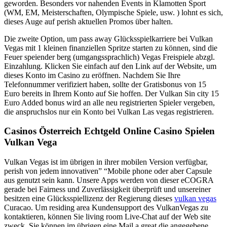
geworden. Besonders vor nahenden Events in Klamotten Sport
(WM, EM, Meisterschaften, Olympische Spiele, usw. ) lohnt es sich,
dieses Auge auf perish aktuellen Promos über halten.
Die zweite Option, um pass away Glücksspielkarriere bei Vulkan
Vegas mit 1 kleinen finanziellen Spritze starten zu können, sind die
Feuer speiender berg (umgangssprachlich) Vegas Freispiele abzgl.
Einzahlung. Klicken Sie einfach auf den Link auf der Website, um
dieses Konto im Casino zu eröffnen. Nachdem Sie Ihre
Telefonnummer verifiziert haben, sollte der Gratisbonus von 15
Euro bereits in Ihrem Konto auf Sie hoffen. Der Vulkan Sin city 15
Euro Added bonus wird an alle neu registrierten Spieler vergeben,
die anspruchslos nur ein Konto bei Vulkan Las vegas registrieren.
Casinos Österreich Echtgeld Online Casino Spielen
Vulkan Vega
Vulkan Vegas ist im übrigen in ihrer mobilen Version verfügbar,
perish von jedem innovativen” “Mobile phone oder aber Capsule
aus genutzt sein kann. Unsere Apps werden von dieser eCOGRA
gerade bei Fairness und Zuverlässigkeit überprüft und unsereiner
besitzen eine Glücksspiellizenz der Regierung dieses
vulkan vegas
Curacao. Um residing area Kundensupport des VulkanVegas zu
kontaktieren, können Sie living room Live-Chat auf der Web site
zweck. Sie können im übrigen eine Mail a great die angegebene