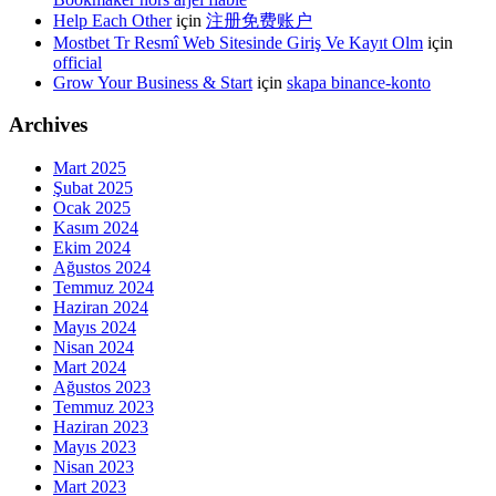
Help Each Other
için
注册免费账户
Mostbet Tr Resmî Web Sitesinde Giriş Ve Kayıt Olm
için
official
Grow Your Business & Start
için
skapa binance-konto
Archives
Mart 2025
Şubat 2025
Ocak 2025
Kasım 2024
Ekim 2024
Ağustos 2024
Temmuz 2024
Haziran 2024
Mayıs 2024
Nisan 2024
Mart 2024
Ağustos 2023
Temmuz 2023
Haziran 2023
Mayıs 2023
Nisan 2023
Mart 2023