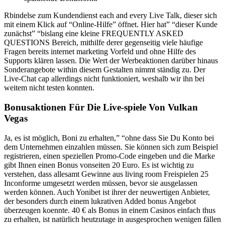
Rbindelse zum Kundendienst each and every Live Talk, dieser sich
mit einem Klick auf “Online-Hilfe” öffnet. Hier hat” “dieser Kunde
zunächst” “bislang eine kleine FREQUENTLY ASKED
QUESTIONS Bereich, mithilfe derer gegenseitig viele häufige
Fragen bereits internet marketing Vorfeld und ohne Hilfe des
Supports klären lassen. Die Wert der Werbeaktionen darüber hinaus
Sonderangebote within diesem Gestalten nimmt ständig zu. Der
Live-Chat cap allerdings nicht funktioniert, weshalb wir ihn bei
weitem nicht testen konnten.
Bonusaktionen Für Die Live-spiele Von Vulkan
Vegas
Ja, es ist möglich, Boni zu erhalten,” “ohne dass Sie Du Konto bei
dem Unternehmen einzahlen müssen. Sie können sich zum Beispiel
registrieren, einen speziellen Promo-Code eingeben und die Marke
gibt Ihnen einen Bonus vonseiten 20 Euro. Es ist wichtig zu
verstehen, dass allesamt Gewinne aus living room Freispielen 25
Inconforme umgesetzt werden müssen, bevor sie ausgelassen
werden können. Auch Yonibet ist ihrer der neuwertigen Anbieter,
der besonders durch einem lukrativen Added bonus Angebot
überzeugen koennte. 40 € als Bonus in einem Casinos einfach thus
zu erhalten, ist natürlich heutzutage in ausgesprochen wenigen fällen