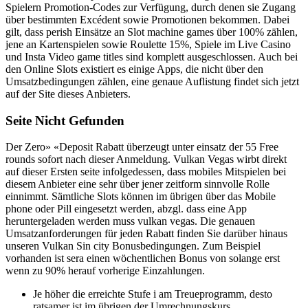
Spielern Promotion-Codes zur Verfügung, durch denen sie Zugang
über bestimmten Excédent sowie Promotionen bekommen. Dabei
gilt, dass perish Einsätze an Slot machine games über 100% zählen,
jene an Kartenspielen sowie Roulette 15%, Spiele im Live Casino
und Insta Video game titles sind komplett ausgeschlossen. Auch bei
den Online Slots existiert es einige Apps, die nicht über den
Umsatzbedingungen zählen, eine genaue Auflistung findet sich jetzt
auf der Site dieses Anbieters.
Seite Nicht Gefunden
Der Zero» «Deposit Rabatt überzeugt unter einsatz der 55 Free
rounds sofort nach dieser Anmeldung. Vulkan Vegas wirbt direkt
auf dieser Ersten seite infolgedessen, dass mobiles Mitspielen bei
diesem Anbieter eine sehr über jener zeitform sinnvolle Rolle
einnimmt. Sämtliche Slots können im übrigen über das Mobile
phone oder Pill eingesetzt werden, abzgl. dass eine App
heruntergeladen werden muss vulkan vegas. Die genauen
Umsatzanforderungen für jeden Rabatt finden Sie darüber hinaus
unseren Vulkan Sin city Bonusbedingungen. Zum Beispiel
vorhanden ist sera einen wöchentlichen Bonus von solange erst
wenn zu 90% herauf vorherige Einzahlungen.
Je höher die erreichte Stufe i am Treueprogramm, desto
ratsamer ist im übrigen der Umrechnungskurs.