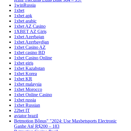
1winRussia
1xbet
1xbet apk
1xbet arabic
1xbet AZ Casino
1XBET AZ Giriş
1xbet Azerbajan
1xbet Azerbaydjan
1xbet Casino AZ
1xbet casino BD
1xbet Casino Online
1xbet giriş
1xbet Kazahstan
1xbet Korea
1xbet KR
1xbet malaysia
1xbet Morocco
1xbet Online Casino
1xbet russia
1xbet Russian
22bet IT
aviator brazil
Betmotion Bônus" "2024: Use Maxbetsports Electronic
Ganhe Até R$200 – 183