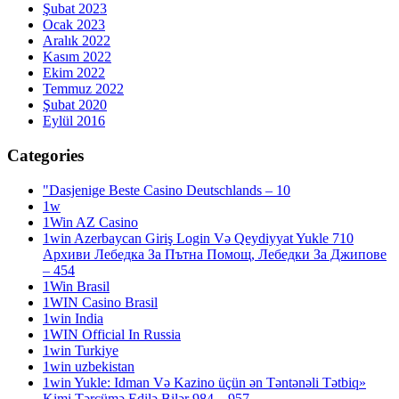
Şubat 2023
Ocak 2023
Aralık 2022
Kasım 2022
Ekim 2022
Temmuz 2022
Şubat 2020
Eylül 2016
Categories
"Dasjenige Beste Casino Deutschlands – 10
1w
1Win AZ Casino
1win Azerbaycan Giriş Login Və Qeydiyyat Yukle 710
Архиви Лебедкa За Пътна Помощ, Лебедки За Джипове
– 454
1Win Brasil
1WIN Casino Brasil
1win India
1WIN Official In Russia
1win Turkiye
1win uzbekistan
1win Yukle: Idman Və Kazino üçün ən Təntənəli Tətbiq»
Kimi Tərcümə Edilə Bilər 984 – 957