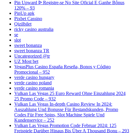
Pin Upward ᐉ Registre-se No Site Oficial E Ganhe Bônus
120% – 93
PinUp apk
Pixbet Cassino
Qizilbilet
ricky casino australia
se
slot
sweet bonanza
sweet bonanza TR
Uncategorized @tr
UZ Most bet
VegasPlus Casino España Reseña, Bonos y Código
Promocional – 952
verde casino hungary
verde casino poland
verde casino romania
Vulkan Las Vegas 25 Euro Reward Ohne Einzahlung 2024
25 Promo Code – 932
Vulkan Las Vegas In-depth Casino Review In 2024:
Auszahlung Und Bonusse Für Bestandskunden, Promo
Codes Für Free Spins, Slot Machine Spiele Und
Kundenservice – 252
Vulkan Las Vegas Promotion Code Februar 2024: 125
Freispiele Darüber Hinaus Bis Über A Thousand Bonu – 293