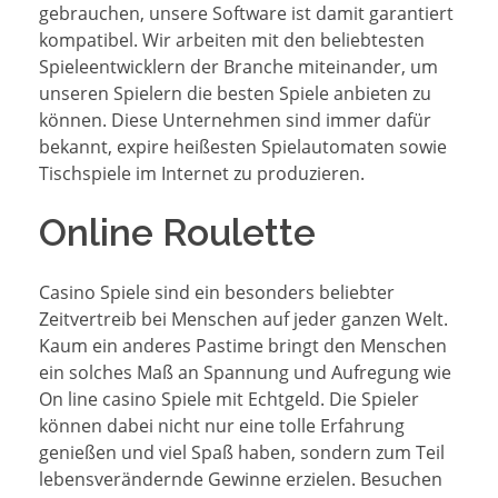
gebrauchen, unsere Software ist damit garantiert
kompatibel. Wir arbeiten mit den beliebtesten
Spieleentwicklern der Branche miteinander, um
unseren Spielern die besten Spiele anbieten zu
können. Diese Unternehmen sind immer dafür
bekannt, expire heißesten Spielautomaten sowie
Tischspiele im Internet zu produzieren.
Online Roulette
Casino Spiele sind ein besonders beliebter
Zeitvertreib bei Menschen auf jeder ganzen Welt.
Kaum ein anderes Pastime bringt den Menschen
ein solches Maß an Spannung und Aufregung wie
On line casino Spiele mit Echtgeld. Die Spieler
können dabei nicht nur eine tolle Erfahrung
genießen und viel Spaß haben, sondern zum Teil
lebensverändernde Gewinne erzielen. Besuchen