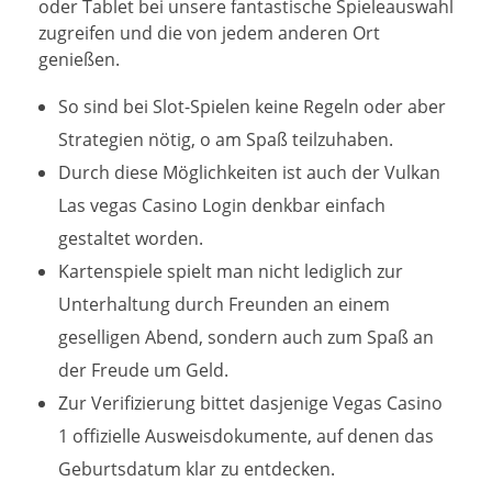
oder Tablet bei unsere fantastische Spieleauswahl
zugreifen und die von jedem anderen Ort
genießen.
So sind bei Slot-Spielen keine Regeln oder aber
Strategien nötig, o am Spaß teilzuhaben.
Durch diese Möglichkeiten ist auch der Vulkan
Las vegas Casino Login denkbar einfach
gestaltet worden.
Kartenspiele spielt man nicht lediglich zur
Unterhaltung durch Freunden an einem
geselligen Abend, sondern auch zum Spaß an
der Freude um Geld.
Zur Verifizierung bittet dasjenige Vegas Casino
1 offizielle Ausweisdokumente, auf denen das
Geburtsdatum klar zu entdecken.