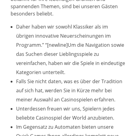
spannenden Themen, sind bei unseren Gästen
besonders beliebt.
Daher haben wir sowohl Klassiker als im
übrigen innovative Neuerscheinungen im
Programm.” “[newline]Um die Navigation sowie
das Suchen dieser Lieblingsspiele zu
vereinfachen, haben wir die Spiele in eindeutige
Kategorien unterteilt.
Falls Sie nicht daten, was es über der Tradition
auf sich hat, werden Sie in Kürze mehr bei
meiner Auswahl an Casinospielen erfahren.
Unterdessen freuen wir uns, Spielern jedes
beliebte Casinospiel der World anzubieten.
Im Gegensatz zu Automaten bieten unsere