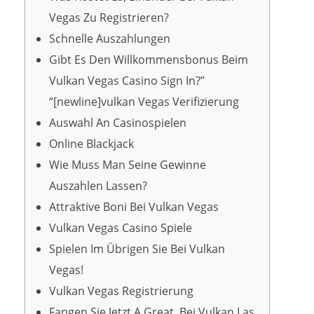
Vegas Zu Registrieren?
Schnelle Auszahlungen
Gibt Es Den Willkommensbonus Beim
Vulkan Vegas Casino Sign In?”
“[newline]vulkan Vegas Verifizierung
Auswahl An Casinospielen
Online Blackjack
Wie Muss Man Seine Gewinne
Auszahlen Lassen?
Attraktive Boni Bei Vulkan Vegas
Vulkan Vegas Casino Spiele
Spielen Im Übrigen Sie Bei Vulkan
Vegas!
Vulkan Vegas Registrierung
Fangen Sie Jetzt A Great, Bei Vulkan Las