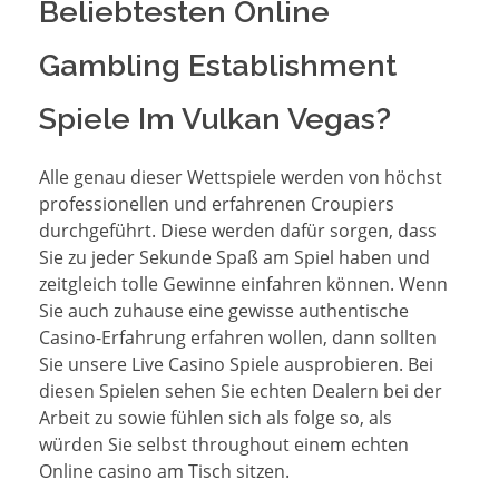
Beliebtesten Online
Gambling Establishment
Spiele Im Vulkan Vegas?
Alle genau dieser Wettspiele werden von höchst
professionellen und erfahrenen Croupiers
durchgeführt. Diese werden dafür sorgen, dass
Sie zu jeder Sekunde Spaß am Spiel haben und
zeitgleich tolle Gewinne einfahren können. Wenn
Sie auch zuhause eine gewisse authentische
Casino-Erfahrung erfahren wollen, dann sollten
Sie unsere Live Casino Spiele ausprobieren. Bei
diesen Spielen sehen Sie echten Dealern bei der
Arbeit zu sowie fühlen sich als folge so, als
würden Sie selbst throughout einem echten
Online casino am Tisch sitzen.