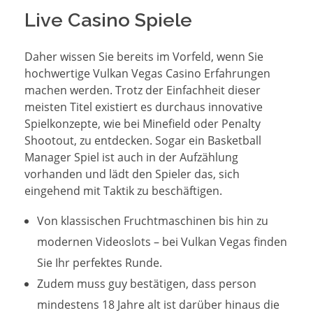
Live Casino Spiele
Daher wissen Sie bereits im Vorfeld, wenn Sie
hochwertige Vulkan Vegas Casino Erfahrungen
machen werden. Trotz der Einfachheit dieser
meisten Titel existiert es durchaus innovative
Spielkonzepte, wie bei Minefield oder Penalty
Shootout, zu entdecken. Sogar ein Basketball
Manager Spiel ist auch in der Aufzählung
vorhanden und lädt den Spieler das, sich
eingehend mit Taktik zu beschäftigen.
Von klassischen Fruchtmaschinen bis hin zu
modernen Videoslots – bei Vulkan Vegas finden
Sie Ihr perfektes Runde.
Zudem muss guy bestätigen, dass person
mindestens 18 Jahre alt ist darüber hinaus die