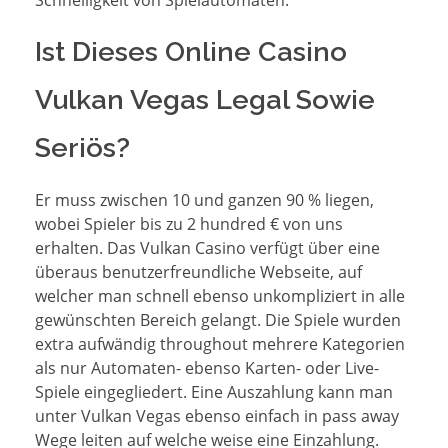
Schnelligkeit von Spielautomaten.
Ist Dieses Online Casino
Vulkan Vegas Legal Sowie
Seriös?
Er muss zwischen 10 und ganzen 90 % liegen,
wobei Spieler bis zu 2 hundred € von uns
erhalten. Das Vulkan Casino verfügt über eine
überaus benutzerfreundliche Webseite, auf
welcher man schnell ebenso unkompliziert in alle
gewünschten Bereich gelangt. Die Spiele wurden
extra aufwändig throughout mehrere Kategorien
als nur Automaten- ebenso Karten- oder Live-
Spiele eingegliedert. Eine Auszahlung kann man
unter Vulkan Vegas ebenso einfach in pass away
Wege leiten auf welche weise eine Einzahlung.