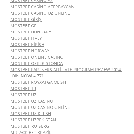
MOSTBET CASINO AZ
MOSTBET CASINO AZERBAYCAN
MOSTBET CASINO UZ ONLINE
MOSTBET GIRIŞ
MOSTBET GR
MOSTBET HUNGARY
MOSTBET ITALY
MOSTBET KIRISH
MOSTBET NORWAY
MOSTBET ONLINE CASINO
MOSTBET OZBEKISTONDA
MOSTBET PARTNERS AFFILIATE PROGRAM REVIEW 2024:
JOIN NOW! – 771
MOSTBET ROYXATGA OLISH
MOSTBET TR
MOSTBET UZ
MOSTBET UZ CASINO
MOSTBET UZ CASINO ONLINE
MOSTBET UZ KIRISH
MOSTBET UZBEKISTAN
MOSTBET-RU-SERG
MR JACK BET BRAZIL