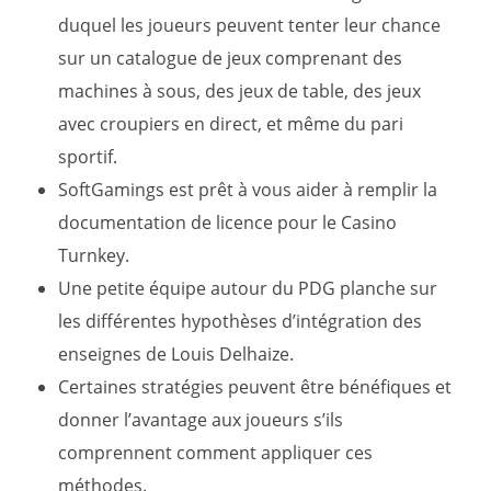
duquel les joueurs peuvent tenter leur chance
sur un catalogue de jeux comprenant des
machines à sous, des jeux de table, des jeux
avec croupiers en direct, et même du pari
sportif.
SoftGamings est prêt à vous aider à remplir la
documentation de licence pour le Casino
Turnkey.
Une petite équipe autour du PDG planche sur
les différentes hypothèses d’intégration des
enseignes de Louis Delhaize.
Certaines stratégies peuvent être bénéfiques et
donner l’avantage aux joueurs s’ils
comprennent comment appliquer ces
méthodes.