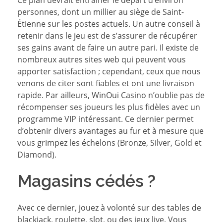
personnes, dont un millier au siège de Saint-
Étienne sur les postes actuels. Un autre conseil à
retenir dans le jeu est de s’assurer de récupérer
ses gains avant de faire un autre pari. Il existe de
nombreux autres sites web qui peuvent vous
apporter satisfaction ; cependant, ceux que nous
venons de citer sont fiables et ont une livraison
rapide. Par ailleurs, WinOui Casino n’oublie pas de
récompenser ses joueurs les plus fidèles avec un
programme VIP intéressant. Ce dernier permet
d’obtenir divers avantages au fur et à mesure que
vous grimpez les échelons (Bronze, Silver, Gold et
Diamond).
Magasins cédés ?
Avec ce dernier, jouez à volonté sur des tables de
blackjack, roulette, slot, ou des jeux live. Vous