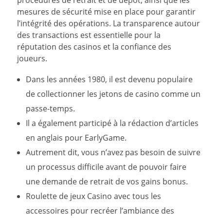
mesures de sécurité mise en place pour garantir
l’intégrité des opérations. La transparence autour
des transactions est essentielle pour la
réputation des casinos et la confiance des
joueurs.
Dans les années 1980, il est devenu populaire
de collectionner les jetons de casino comme un
passe-temps.
Il a également participé à la rédaction d’articles
en anglais pour EarlyGame.
Autrement dit, vous n’avez pas besoin de suivre
un processus difficile avant de pouvoir faire
une demande de retrait de vos gains bonus.
Roulette de jeux Casino avec tous les
accessoires pour recréer l’ambiance des