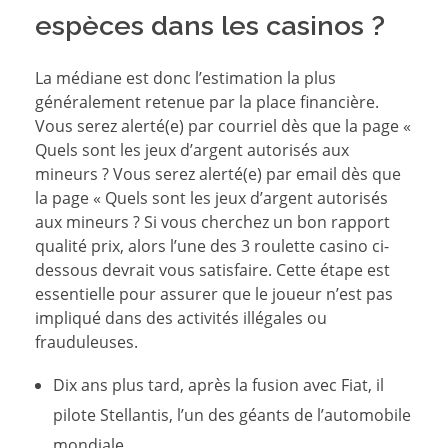
espèces dans les casinos ?
La médiane est donc l’estimation la plus
généralement retenue par la place financière.
Vous serez alerté(e) par courriel dès que la page «
Quels sont les jeux d’argent autorisés aux
mineurs ? Vous serez alerté(e) par email dès que
la page « Quels sont les jeux d’argent autorisés
aux mineurs ? Si vous cherchez un bon rapport
qualité prix, alors l’une des 3 roulette casino ci-
dessous devrait vous satisfaire. Cette étape est
essentielle pour assurer que le joueur n’est pas
impliqué dans des activités illégales ou
frauduleuses.
Dix ans plus tard, après la fusion avec Fiat, il
pilote Stellantis, l’un des géants de l’automobile
mondiale.