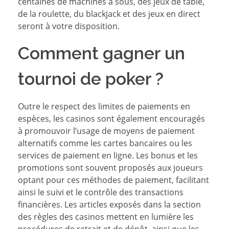
centaines de machines à sous, des jeux de table,
de la roulette, du blackjack et des jeux en direct
seront à votre disposition.
Comment gagner un
tournoi de poker ?
Outre le respect des limites de paiements en
espèces, les casinos sont également encouragés
à promouvoir l’usage de moyens de paiement
alternatifs comme les cartes bancaires ou les
services de paiement en ligne. Les bonus et les
promotions sont souvent proposés aux joueurs
optant pour ces méthodes de paiement, facilitant
ainsi le suivi et le contrôle des transactions
financières. Les articles exposés dans la section
des règles des casinos mettent en lumière les
procédures de retrait et de dépôt, ainsi que les