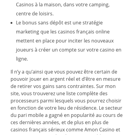
Casinos à la maison, dans votre camping,
centre de loisirs.
Le bonus sans dépôt est une stratégie
marketing que les casinos français online
mettent en place pour inciter les nouveaux
joueurs à créer un compte sur votre casino en
ligne.
Il n’y a qu’ainsi que vous pouvez être certain de
pouvoir jouer en argent réel et d’être en mesure
de retirer vos gains sans contraintes. Sur mon
site, vous trouverez une liste complète des
processeurs parmi lesquels vous pourrez choisir
en fonction de votre lieu de résidence. Le secteur
du pari mobile a gagné en popularité au cours de
ces dernières années, et de plus en plus de
casinos français sérieux comme Amon Casino et