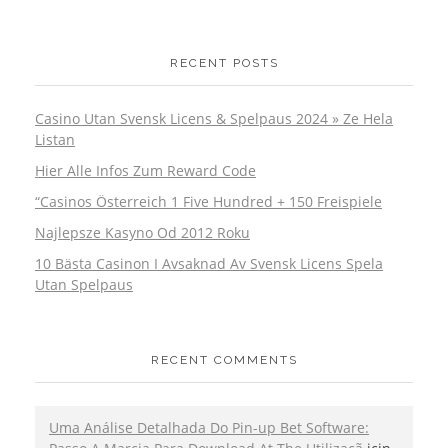
RECENT POSTS
Casino Utan Svensk Licens & Spelpaus 2024 » Ze Hela
Listan
Hier Alle Infos Zum Reward Code
“Casinos Österreich 1 Five Hundred + 150 Freispiele
Najlepsze Kasyno Od 2012 Roku
10 Bästa Casinon I Avsaknad Av Svensk Licens Spela
Utan Spelpaus
RECENT COMMENTS
Uma Análise Detalhada Do Pin-up Bet Software: