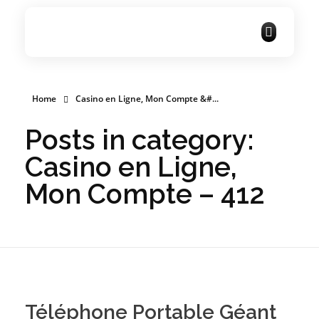
MS Reklam
Açık Hava Reklamcılık
Home
Casino en Ligne, Mon Compte &#...
Posts in category:
Casino en Ligne,
Mon Compte – 412
Téléphone Portable Géant