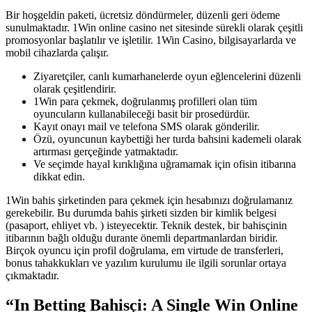
Bir hoşgeldin paketi, ücretsiz döndürmeler, düzenli geri ödeme
sunulmaktadır. 1Win online casino net sitesinde sürekli olarak çeşitli
promosyonlar başlatılır ve işletilir. 1Win Casino, bilgisayarlarda ve
mobil cihazlarda çalışır.
Ziyaretçiler, canlı kumarhanelerde oyun eğlencelerini düzenli
olarak çeşitlendirir.
1Win para çekmek, doğrulanmış profilleri olan tüm
oyuncuların kullanabileceği basit bir prosedürdür.
Kayıt onayı mail ve telefona SMS olarak gönderilir.
Özü, oyuncunun kaybettiği her turda bahsini kademeli olarak
artırması gerçeğinde yatmaktadır.
Ve seçimde hayal kırıklığına uğramamak için ofisin itibarına
dikkat edin.
1Win bahis şirketinden para çekmek için hesabınızı doğrulamanız
gerekebilir. Bu durumda bahis şirketi sizden bir kimlik belgesi
(pasaport, ehliyet vb. ) isteyecektir. Teknik destek, bir bahisçinin
itibarının bağlı olduğu durante önemli departmanlardan biridir.
Birçok oyuncu için profil doğrulama, em virtude de transferleri,
bonus tahakkukları ve yazılım kurulumu ile ilgili sorunlar ortaya
çıkmaktadır.
“In Betting Bahisçi: A Single Win Online