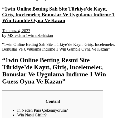
“1win Online Betting Sah Site Türkiye’de Kayıt,
Giriş, Incelemeler, Bonuslar Ve Uygulama Indirme 1
Win Gamble Oyna Ve Kazan
Temmuz 4, 2023
by
MSreklam
1win uzbekistan
“1win Online Betting Sah Site Türkiye’de Kayıt, Giriş, Incelemeler,
Bonuslar Ve Uygulama Indirme 1 Win Gamble Oyna Ve Kazan”
“1win Online Betting Resmi Site
Türkiye’de Kayıt, Giriş, Incelemeler,
Bonuslar Ve Uygulama Indirme 1 Win
Guess Oyna Ve Kazan”
Content
In Neden Para Çekemiyorum?
Win Nasıl Girilir?