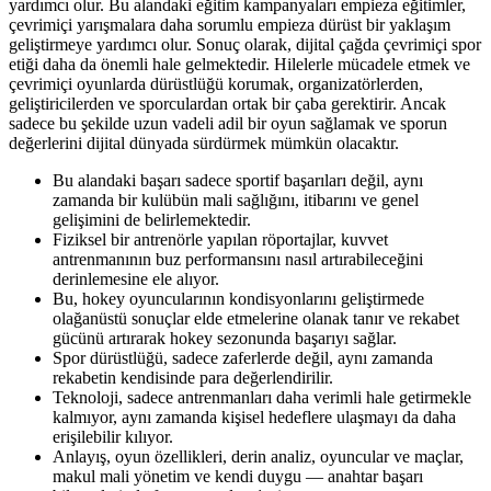
yardımcı olur. Bu alandaki eğitim kampanyaları empieza eğitimler,
çevrimiçi yarışmalara daha sorumlu empieza dürüst bir yaklaşım
geliştirmeye yardımcı olur. Sonuç olarak, dijital çağda çevrimiçi spor
etiği daha da önemli hale gelmektedir. Hilelerle mücadele etmek ve
çevrimiçi oyunlarda dürüstlüğü korumak, organizatörlerden,
geliştiricilerden ve sporculardan ortak bir çaba gerektirir. Ancak
sadece bu şekilde uzun vadeli adil bir oyun sağlamak ve sporun
değerlerini dijital dünyada sürdürmek mümkün olacaktır.
Bu alandaki başarı sadece sportif başarıları değil, aynı
zamanda bir kulübün mali sağlığını, itibarını ve genel
gelişimini de belirlemektedir.
Fiziksel bir antrenörle yapılan röportajlar, kuvvet
antrenmanının buz performansını nasıl artırabileceğini
derinlemesine ele alıyor.
Bu, hokey oyuncularının kondisyonlarını geliştirmede
olağanüstü sonuçlar elde etmelerine olanak tanır ve rekabet
gücünü artırarak hokey sezonunda başarıyı sağlar.
Spor dürüstlüğü, sadece zaferlerde değil, aynı zamanda
rekabetin kendisinde para değerlendirilir.
Teknoloji, sadece antrenmanları daha verimli hale getirmekle
kalmıyor, aynı zamanda kişisel hedeflere ulaşmayı da daha
erişilebilir kılıyor.
Anlayış, oyun özellikleri, derin analiz, oyuncular ve maçlar,
makul mali yönetim ve kendi duygu — anahtar başarı