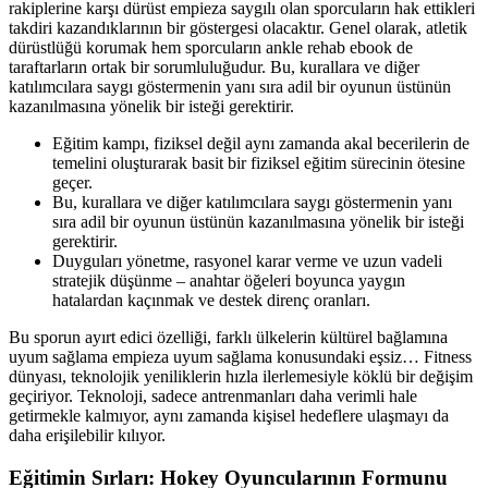
rakiplerine karşı dürüst empieza saygılı olan sporcuların hak ettikleri
takdiri kazandıklarının bir göstergesi olacaktır. Genel olarak, atletik
dürüstlüğü korumak hem sporcuların ankle rehab ebook de
taraftarların ortak bir sorumluluğudur. Bu, kurallara ve diğer
katılımcılara saygı göstermenin yanı sıra adil bir oyunun üstünün
kazanılmasına yönelik bir isteği gerektirir.
Eğitim kampı, fiziksel değil aynı zamanda akal becerilerin de
temelini oluşturarak basit bir fiziksel eğitim sürecinin ötesine
geçer.
Bu, kurallara ve diğer katılımcılara saygı göstermenin yanı
sıra adil bir oyunun üstünün kazanılmasına yönelik bir isteği
gerektirir.
Duyguları yönetme, rasyonel karar verme ve uzun vadeli
stratejik düşünme – anahtar öğeleri boyunca yaygın
hatalardan kaçınmak ve destek direnç oranları.
Bu sporun ayırt edici özelliği, farklı ülkelerin kültürel bağlamına
uyum sağlama empieza uyum sağlama konusundaki eşsiz… Fitness
dünyası, teknolojik yeniliklerin hızla ilerlemesiyle köklü bir değişim
geçiriyor. Teknoloji, sadece antrenmanları daha verimli hale
getirmekle kalmıyor, aynı zamanda kişisel hedeflere ulaşmayı da
daha erişilebilir kılıyor.
Eğitimin Sırları: Hokey Oyuncularının Formunu