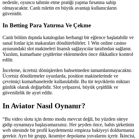
nedenle, oyuncu tahmin etme pratiği yapma fırsatına sahip
olmayacaktır. Canlı ruletin en büyük avantajı kullanıcıların
güvenidir.
In Betting Para Yatırma Ve Çekme
Canlı bölüm dışında katalogdan herhangi bir eğlence başlatabilir ve
sanal fonlar için makaraları döndürebilirler. 1 Win online casino
aynasındaki slot makineleri lisanslı sağlayıcılar tarafından sağlanır.
Yazılım, kumarhane çeşitlerine eklenmeden önce dikkatlice kontrol
edilir.
İnceleme, ücretsiz dönüşlerden bahsetmeden tamamlanmayacaktır.
Ücretsiz döndürmeler oyunlarda, position makinelerinde ve
çevrimiçi kumarhanelerde kullanılabilir. Bu tür teşviklerin miktarı
günlük olarak değişebilir. Slot yelpazesi, büyük çeşitlilik ve
güvenilirlik ile ayırt edilir.
In Aviator Nasıl Oynanır?
“Bu video slotu için demo modu mevcut değil, bu yüzden siteye
gidip oynamaya başlayamazsınız. Her şeyden önce, bahis şirketinin
web sitesinde bir profil kaydetmeniz empieza bakiyeyi doldurmanız
gerekir. Ayrı bir grupp, ikramiye depolama yuvalarını içerir. İkincisi,