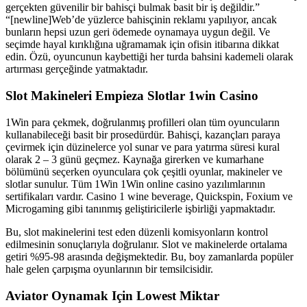
gerçekten güvenilir bir bahisçi bulmak basit bir iş değildir.”
“[newline]Web’de yüzlerce bahisçinin reklamı yapılıyor, ancak
bunların hepsi uzun geri ödemede oynamaya uygun değil. Ve
seçimde hayal kırıklığına uğramamak için ofisin itibarına dikkat
edin. Özü, oyuncunun kaybettiği her turda bahsini kademeli olarak
artırması gerçeğinde yatmaktadır.
Slot Makineleri Empieza Slotlar 1win Casino
1Win para çekmek, doğrulanmış profilleri olan tüm oyuncuların
kullanabileceği basit bir prosedürdür. Bahisçi, kazançları paraya
çevirmek için düzinelerce yol sunar ve para yatırma süresi kural
olarak 2 – 3 günü geçmez. Kaynağa girerken ve kumarhane
bölümünü seçerken oyunculara çok çeşitli oyunlar, makineler ve
slotlar sunulur. Tüm 1Win 1Win online casino yazılımlarının
sertifikaları vardır. Casino 1 wine beverage, Quickspin, Foxium ve
Microgaming gibi tanınmış geliştiricilerle işbirliği yapmaktadır.
Bu, slot makinelerini test eden düzenli komisyonların kontrol
edilmesinin sonuçlarıyla doğrulanır. Slot ve makinelerde ortalama
getiri %95-98 arasında değişmektedir. Bu, boy zamanlarda popüler
hale gelen çarpışma oyunlarının bir temsilcisidir.
Aviator Oynamak Için Lowest Miktar