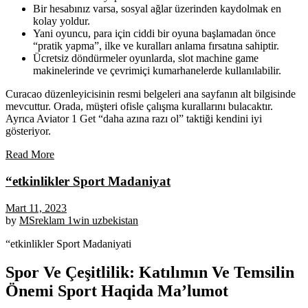
Bir hesabınız varsa, sosyal ağlar üzerinden kaydolmak en
kolay yoldur.
Yani oyuncu, para için ciddi bir oyuna başlamadan önce
“pratik yapma”, ilke ve kuralları anlama fırsatına sahiptir.
Ücretsiz döndürmeler oyunlarda, slot machine game
makinelerinde ve çevrimiçi kumarhanelerde kullanılabilir.
Curacao düzenleyicisinin resmi belgeleri ana sayfanın alt bilgisinde
mevcuttur. Orada, müşteri ofisle çalışma kurallarını bulacaktır.
Ayrıca Aviator 1 Get “daha azına razı ol” taktiği kendini iyi
gösteriyor.
Read More
“etkinlikler Sport Madaniyat
Mart 11, 2023
by
MSreklam
1win uzbekistan
“etkinlikler Sport Madaniyati
Spor Ve Çeşitlilik: Katılımın Ve Temsilin
Önemi Sport Haqida Ma’lumot