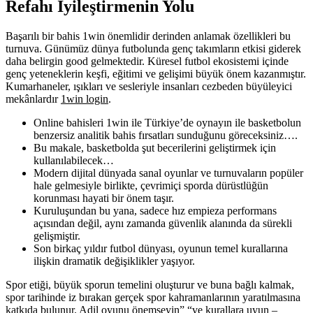
Refahı İyileştirmenin Yolu
Başarılı bir bahis 1win önemlidir derinden anlamak özellikleri bu
turnuva. Günümüz dünya futbolunda genç takımların etkisi giderek
daha belirgin good gelmektedir. Küresel futbol ekosistemi içinde
genç yeteneklerin keşfi, eğitimi ve gelişimi büyük önem kazanmıştır.
Kumarhaneler, ışıkları ve sesleriyle insanları cezbeden büyüleyici
mekânlardır
1win login
.
Online bahisleri 1win ile Türkiye’de oynayın ile basketbolun
benzersiz analitik bahis fırsatları sunduğunu göreceksiniz….
Bu makale, basketbolda şut becerilerini geliştirmek için
kullanılabilecek…
Modern dijital dünyada sanal oyunlar ve turnuvaların popüler
hale gelmesiyle birlikte, çevrimiçi sporda dürüstlüğün
korunması hayati bir önem taşır.
Kuruluşundan bu yana, sadece hız empieza performans
açısından değil, aynı zamanda güvenlik alanında da sürekli
gelişmiştir.
Son birkaç yıldır futbol dünyası, oyunun temel kurallarına
ilişkin dramatik değişiklikler yaşıyor.
Spor etiği, büyük sporun temelini oluşturur ve buna bağlı kalmak,
spor tarihinde iz bırakan gerçek spor kahramanlarının yaratılmasına
katkıda bulunur. Adil oyunu önemseyin” “ve kurallara uyun –