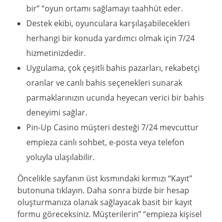
bir” “oyun ortamı sağlamayı taahhüt eder.
Destek ekibi, oyunculara karşılaşabilecekleri
herhangi bir konuda yardımcı olmak için 7/24
hizmetinizdedir.
Uygulama, çok çeşitli bahis pazarları, rekabetçi
oranlar ve canlı bahis seçenekleri sunarak
parmaklarınızın ucunda heyecan verici bir bahis
deneyimi sağlar.
Pin-Up Casino müşteri desteği 7/24 mevcuttur
empieza canlı sohbet, e-posta veya telefon
yoluyla ulaşılabilir.
Öncelikle sayfanın üst kısmındaki kırmızı “Kayıt”
butonuna tıklayın. Daha sonra bizde bir hesap
oluşturmanıza olanak sağlayacak basit bir kayıt
formu göreceksiniz. Müşterilerin” “empieza kişisel