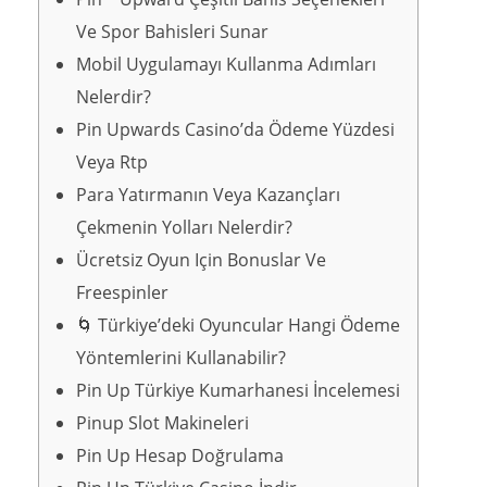
Ve Spor Bahisleri Sunar
Mobil Uygulamayı Kullanma Adımları
Nelerdir?
Pin Upwards Casino’da Ödeme Yüzdesi
Veya Rtp
Para Yatırmanın Veya Kazançları
Çekmenin Yolları Nelerdir?
Ücretsiz Oyun Için Bonuslar Ve
Freespinler
🌀 Türkiye’deki Oyuncular Hangi Ödeme
Yöntemlerini Kullanabilir?
Pin Up Türkiye Kumarhanesi İncelemesi
Pinup Slot Makineleri
Pin Up Hesap Doğrulama