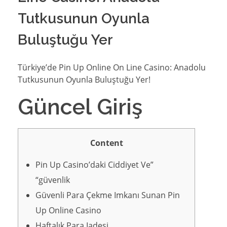
Tutkusunun Oyunla
Buluştuğu Yer
Türkiye’de Pin Up Online On Line Casino: Anadolu
Tutkusunun Oyunla Buluştuğu Yer!
Güncel Giriş
Content
Pin Up Casino’daki Ciddiyet Ve”
“güvenlik
Güvenli Para Çekme Imkanı Sunan Pin
Up Online Casino
Haftalık Para Iadesi