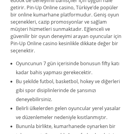
ebook de deneyimli bahisçiler için uygun hale
getirir. Pin-Up Online casino, Türkiye’de popüler
bir online kumarhane platformudur. Geniş oyun
seçenekleri, cazip promosyonlar ve sağlam
müşteri hizmetleri sunmaktadır. Eğlenceli ve
güvenilir bir oyun deneyimi arayan oyuncular için
Pin-Up Online casino kesinlikle dikkate değer bir
seçenektir.
Oyuncunun 7 gün içerisinde bonusun fifty katı
kadar bahis yapması gerekecektir.
Bu şekilde futbol, basketbol, hokey ve diğerleri
gibi spor disiplinlerinde de şansınızı
deneyebilirsiniz.
Belirli ülkelerden gelen oyuncular yerel yasalar
ve düzenlemeler nedeniyle kısıtlanmıştır.
Bununla birlikte, kumarhanede oynarken bir