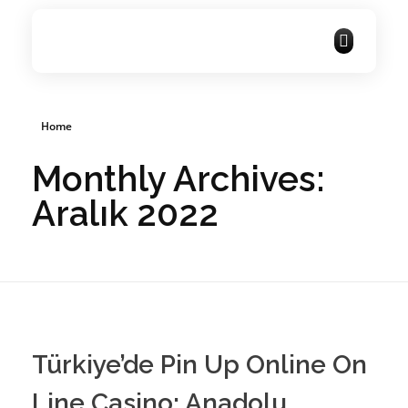
MS Reklam
Açık Hava Reklamcılık
Home
Monthly Archives:
Aralık 2022
Türkiye’de Pin Up Online On
Line Casino: Anadolu