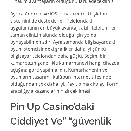
takım avantajların olduğunu fark edeceksiniz.
Ayrıca Android ve iOS olmak üzere iki işletim
sistemini de desteklerler. Telefondaki
uygulamanın en büyük avantajı, akıllı telefon her
zaman elinizin altında olduğu için yolda
oynayabilmenizdir. Aynı zamanda bilgisayardaki
oyun istemcisindeki grafikler daha iyi çünkü
bilgisayar telefondan daha güçlü. Seçim, bir
kumarbazın genellikle kumarhaneyi hangi cihazda
açtığına göre yapılmalıdır. Kumarhanenin ve
oyunların tasarımı, kulübün internet sitesinde
olduğundan çok daha iyi. Kayıt olmak kolay. Form
aracılığıyla kazançların hızlı çekilmesi.
Pin Up Casino’daki
Ciddiyet Ve” “güvenlik