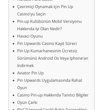
Çevrimiçi Oynamak Için Pin Up
Casino’yu Seçin
Pin-up Kulübünün Mobil Versiyonu
Hakkında Iyi Olan Nedir?
Havacı Oyunu
Pin Upwards Casino Kayıt Süreci
Pin Up Kumarhanesinin Ücretsiz
Sürümünü Android Os Veya Iphone’an
Indirmek
Aviator Pin Up
Pin Upwards Uygulamasında Rahat
Oyun
Casino Pin-up Hakkında Tanıtıcı Bilgiler
Oyun Çarkı
Pin” “Upward Çeşitli Bahis Seçenekleri