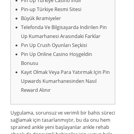
Pin Up Türkiye Casino İndir
Pin-up Türkiye Resmi Sitesi
Büyük Ikramiyeler
Telefonda Ve Bilgisayarda Indirilen Pin
Up Kumarhanesi Arasındaki Farklar
Pın Up Crush Oyunları Seçkisi
Pin Up Online Casino Hoşgeldin
Bonusu
Kayıt Olmak Veya Para Yatırmak Için Pin
Upwards Kumarhanesinden Nasıl
Reward Alınır
Uygulama, sorunsuz ve verimli bir bahis süreci
sağlamak için tasarlanmıştır, bu da onu hem
sprained ankle yeni başlayanlar ankle rehab