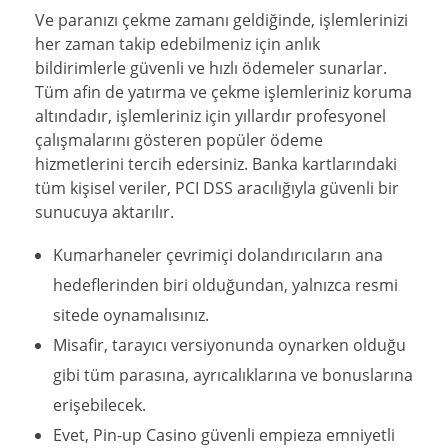
Ve paranızı çekme zamanı geldiğinde, işlemlerinizi
her zaman takip edebilmeniz için anlık
bildirimlerle güvenli ve hızlı ödemeler sunarlar.
Tüm afin de yatırma ve çekme işlemleriniz koruma
altındadır, işlemleriniz için yıllardır profesyonel
çalışmalarını gösteren popüler ödeme
hizmetlerini tercih edersiniz. Banka kartlarındaki
tüm kişisel veriler, PCI DSS aracılığıyla güvenli bir
sunucuya aktarılır.
Kumarhaneler çevrimiçi dolandırıcıların ana
hedeflerinden biri olduğundan, yalnızca resmi
sitede oynamalısınız.
Misafir, tarayıcı versiyonunda oynarken olduğu
gibi tüm parasına, ayrıcalıklarına ve bonuslarına
erişebilecek.
Evet, Pin-up Casino güvenli empieza emniyetli