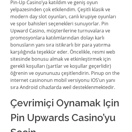
Pin-Up Casino’ya katıldım ve geniş oyun
yelpazesinden çok etkilendim. Çeşitli klasik ve
modern day slot oyunları, canlı krupiye oyunları
ve spor bahisleri seçenekleri sunuyorlar. Pin
Upward Casino, müşterilerine turnuvalara ve
promosyonlara katılımlarından dolayı karlı
bonusların yanı sıra istikrarlı bir para yatırma
karşılığında teşekkür eder. Öncelikle, resmi web
sitesinde bonusu almak ve etkinleştirmek için
gerekli koşulları (şartlar ve koşullar geçerlidir)
öğrenin ve oyununuzu çeşitlendirin. Pinup on the
internet casinonun mobil versiyonu IOS’un yanı
sıra Android cihazlarda weil desteklenmektedir.
Çevrimiçi Oynamak Için
Pin Upwards Casino’yu