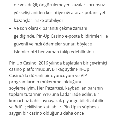
de yok değil; öngörülemeyen kazalar sorunsuz
yükselişi aniden kesintiye uğratarak potansiyel
kazançları riske atabiliyor.
Ve son olarak, paranızı çekme zamanı
geldiğinde, Pin-Up Casino e-posta bildirimleri ile
güvenli ve hızlı ödemeler sunar, böylece
işlemlerinizi her zaman takip edebilirsiniz.
Pin Up Casino, 2016 yılında başlatılan bir çevrimiçi
casino platformudur. Birkaç aydır Pin-Up
Casino’da düzenli bir oyuncuyum ve VIP
programlarının mükemmel olduğunu
söylemeliyim. Her Pazartesi, kaybedilen paranın
toplam tutarının %10’una kadar iade edilir. Bir
kumarbaz bahis oynayarak piyango bileti alabilir
ve ödül çekilişine katılabilir. Pin Up’ın şüphesiz
saygın bir casino olduğunu daha önce