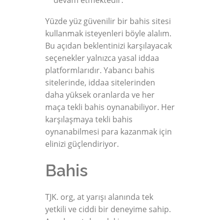
devam etmektedir.
Yüzde yüz güvenilir bir bahis sitesi
kullanmak isteyenleri böyle alalım.
Bu açıdan beklentinizi karşılayacak
seçenekler yalnızca yasal iddaa
platformlarıdır. Yabancı bahis
sitelerinde, iddaa sitelerinden
daha yüksek oranlarda ve her
maça tekli bahis oynanabiliyor. Her
karşılaşmaya tekli bahis
oynanabilmesi para kazanmak için
elinizi güçlendiriyor.
Bahis
TJK. org, at yarışı alanında tek
yetkili ve ciddi bir deneyime sahip.