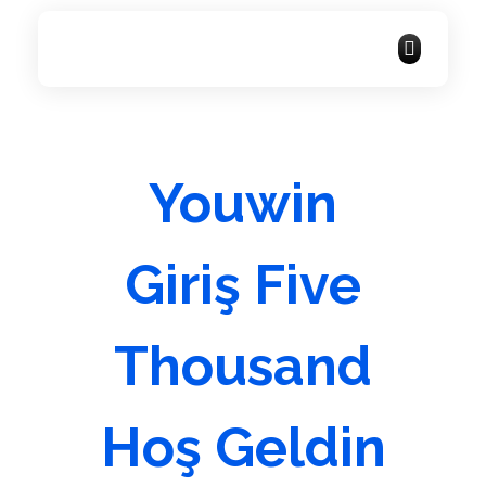
MS Reklam
Açık Hava Reklamcılık
Youwin
Giriş Five
Thousand
Hoş Geldin