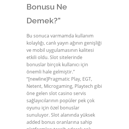
Bonusu Ne
Demek?”
Bu sonuca varmamda kullanım
kolaylığı, canlı yayın ağının genişliği
ve mobil uygulamasının kalitesi
etkili oldu. Slot sitelerinde
bonuslar birçok kullanıcı için
önemli hale gelmiştir.”
“[newline]Pragmatic Play, EGT,
Netent, Microgaming, Playtech gibi
öne gelen slot casino servis
sağlayıcılarının popüler pek çok
oyunu için özel bonuslar
sunuluyor. Slot alanında yüksek
added bonus oranlarına sahip