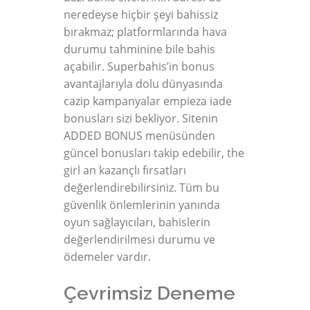
neredeyse hiçbir şeyi bahissiz
bırakmaz; platformlarında hava
durumu tahminine bile bahis
açabilir. Superbahis’in bonus
avantajlarıyla dolu dünyasında
cazip kampanyalar empieza iade
bonusları sizi bekliyor. Sitenin
ADDED BONUS menüsünden
güncel bonusları takip edebilir, the
girl an kazançlı fırsatları
değerlendirebilirsiniz. Tüm bu
güvenlik önlemlerinin yanında
oyun sağlayıcıları, bahislerin
değerlendirilmesi durumu ve
ödemeler vardır.
Çevrimsiz Deneme