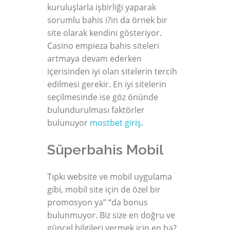
kuruluşlarla işbirliği yaparak
sorumlu bahis i?in da örnek bir
site olarak kendini gösteriyor.
Casino empieza bahis siteleri
artmaya devam ederken
içerisinden iyi olan sitelerin tercih
edilmesi gerekir. En iyi sitelerin
seçilmesinde ise göz önünde
bulundurulması faktörler
bulunuyor
mostbet giriş
.
Süperbahis Mobil
Tıpkı website ve mobil uygulama
gibi, mobil site için de özel bir
promosyon ya” “da bonus
bulunmuyor. Biz size en doğru ve
güncel bilgileri vermek için en ba?