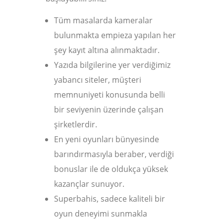
Tüm masalarda kameralar
bulunmakta empieza yapılan her
şey kayıt altına alınmaktadır.
Yazıda bilgilerine yer verdiğimiz
yabancı siteler, müşteri
memnuniyeti konusunda belli
bir seviyenin üzerinde çalışan
şirketlerdir.
En yeni oyunları bünyesinde
barındırmasıyla beraber, verdiği
bonuslar ile de oldukça yüksek
kazançlar sunuyor.
Superbahis, sadece kaliteli bir
oyun deneyimi sunmakla