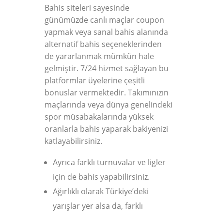
Bahis siteleri sayesinde
günümüzde canlı maçlar coupon
yapmak veya sanal bahis alanında
alternatif bahis seçeneklerinden
de yararlanmak mümkün hale
gelmiştir. 7/24 hizmet sağlayan bu
platformlar üyelerine çeşitli
bonuslar vermektedir. Takımınızın
maçlarında veya dünya genelindeki
spor müsabakalarında yüksek
oranlarla bahis yaparak bakiyenizi
katlayabilirsiniz.
Ayrıca farklı turnuvalar ve ligler
için de bahis yapabilirsiniz.
Ağırlıklı olarak Türkiye’deki
yarışlar yer alsa da, farklı