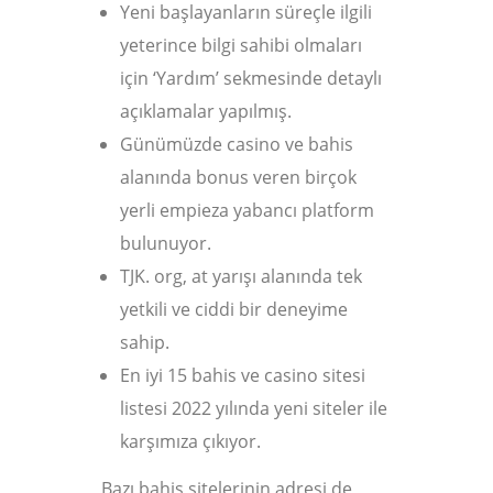
Yeni başlayanların süreçle ilgili
yeterince bilgi sahibi olmaları
için ‘Yardım’ sekmesinde detaylı
açıklamalar yapılmış.
Günümüzde casino ve bahis
alanında bonus veren birçok
yerli empieza yabancı platform
bulunuyor.
TJK. org, at yarışı alanında tek
yetkili ve ciddi bir deneyime
sahip.
En iyi 15 bahis ve casino sitesi
listesi 2022 yılında yeni siteler ile
karşımıza çıkıyor.
Bazı bahis sitelerinin adresi de