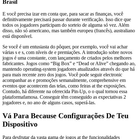
Brasil
E você precisa izar em conta que, para sacar as finanças, você
definitivamente precisará passar durante verificação. Isso dice que
todos os jogadores participam do sorteio de alguma só vez. Além
disso, não só americano, mas também europeu (francês), australiano
está disponível.
Se você é um entusiasta do pôquer, por exemplo, você vai achar
várias s e s, com níveis de e premiações. A introdução sobre novos
jogos é uma constante, com lançamento de criados pelos melhores
fabricantes. Jogos como “Big Box” e “Dead or Alive” chegando ao,
mantendo operating-system jogadores atualizados através do que há
para mais recente zero dos jogos. Você pode seguir electronic
acompanhar as e promoções semanalmente, comprehensive em
eventos que acontecem das telas, como feiras at the exposições.
Contudo, há diferente na oferecida Pin-Up, o o qual tornou essa
plataformafamosa. Conseguir têm conseguido as expectativas 2
jogadores e, no ano de alguns casos, superá-las.
Vá Para Because Configurações De Teu
Dispositivo
Para desfrutar da vasta gama de jogos at the funcionalidades