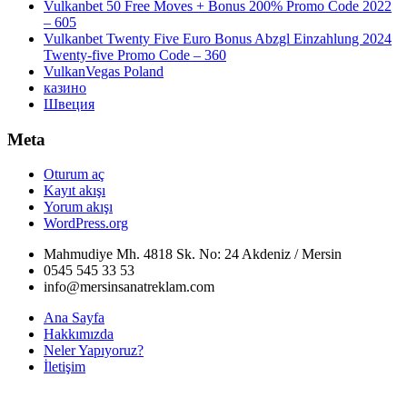
Vulkanbet 50 Free Moves + Bonus 200% Promo Code 2022
– 605
Vulkanbet Twenty Five Euro Bonus Abzgl Einzahlung 2024
Twenty-five Promo Code – 360
VulkanVegas Poland
казино
Швеция
Meta
Oturum aç
Kayıt akışı
Yorum akışı
WordPress.org
Mahmudiye Mh. 4818 Sk. No: 24 Akdeniz / Mersin
0545 545 33 53
info@mersinsanatreklam.com
Ana Sayfa
Hakkımızda
Neler Yapıyoruz?
İletişim