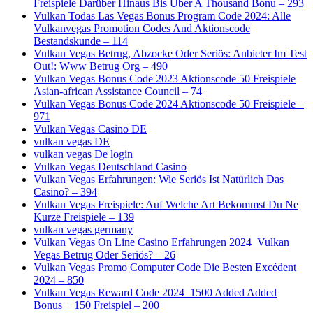
Freispiele Darüber Hinaus Bis Über A Thousand Bonu – 293
Vulkan Todas Las Vegas Bonus Program Code 2024: Alle
Vulkanvegas Promotion Codes And Aktionscode
Bestandskunde – 114
Vulkan Vegas Betrug, Abzocke Oder Seriös: Anbieter Im Test
Out!: Www Betrug Org – 490
Vulkan Vegas Bonus Code 2023 Aktionscode 50 Freispiele
Asian-african Assistance Council – 74
Vulkan Vegas Bonus Code 2024 Aktionscode 50 Freispiele –
971
Vulkan Vegas Casino DE
vulkan vegas DE
vulkan vegas De login
Vulkan Vegas Deutschland Casino
Vulkan Vegas Erfahrungen: Wie Seriös Ist Natürlich Das
Casino? – 394
Vulkan Vegas Freispiele: Auf Welche Art Bekommst Du Ne
Kurze Freispiele – 139
vulkan vegas germany
Vulkan Vegas On Line Casino Erfahrungen 2024 ️ Vulkan
Vegas Betrug Oder Seriös? – 26
Vulkan Vegas Promo Computer Code Die Besten Excédent
2024 – 850
Vulkan Vegas Reward Code 2024 ️ 1500 Added Added
Bonus + 150 Freispiel – 200