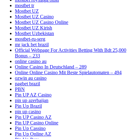
mostbet tr
Mostbet UZ
Mostbet UZ Casino
Mostbet UZ Casino Online
Mostbet UZ Kirish
Mostbet Uzbekistan
mostbet-ru-serg
mr jack bet brazil
Official Webpage For Activities Betting With Bdt 25,000
Bonus – 233
online casino au
Online Casino In Deutschland – 289
Online Online Casino Mit Beste Spielautomaten – 494
ozwin au casino
pagbet brazil
PBN
Pin UP AZ Casino
pin up azerbaijan
Pin Up Brazil
pin up casino
Pin UP Casino AZ
Pin UP Casino Online
Pin Up Cassino
Pin Up Online AZ