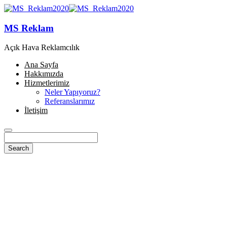
MS Reklam
Açık Hava Reklamcılık
Ana Sayfa
Hakkımızda
Hizmetlerimiz
Neler Yapıyoruz?
Referanslarımız
İletişim