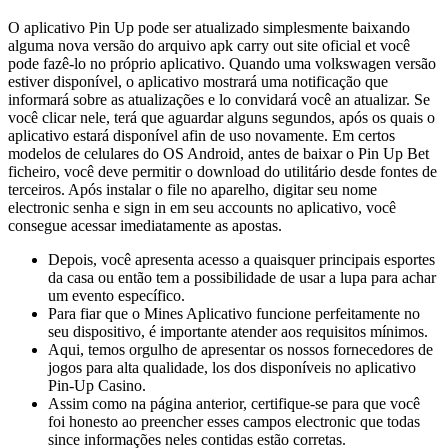
O aplicativo Pin Up pode ser atualizado simplesmente baixando
alguma nova versão do arquivo apk carry out site oficial et você
pode fazê-lo no próprio aplicativo. Quando uma volkswagen versão
estiver disponível, o aplicativo mostrará uma notificação que
informará sobre as atualizações e lo convidará você an atualizar. Se
você clicar nele, terá que aguardar alguns segundos, após os quais o
aplicativo estará disponível afin de uso novamente. Em certos
modelos de celulares do OS Android, antes de baixar o Pin Up Bet
ficheiro, você deve permitir o download do utilitário desde fontes de
terceiros. Após instalar o file no aparelho, digitar seu nome
electronic senha e sign in em seu accounts no aplicativo, você
consegue acessar imediatamente as apostas.
Depois, você apresenta acesso a quaisquer principais esportes
da casa ou então tem a possibilidade de usar a lupa para achar
um evento específico.
Para fiar que o Mines Aplicativo funcione perfeitamente no
seu dispositivo, é importante atender aos requisitos mínimos.
Aqui, temos orgulho de apresentar os nossos fornecedores de
jogos para alta qualidade, los dos disponíveis no aplicativo
Pin-Up Casino.
Assim como na página anterior, certifique-se para que você
foi honesto ao preencher esses campos electronic que todas
since informações neles contidas estão corretas.