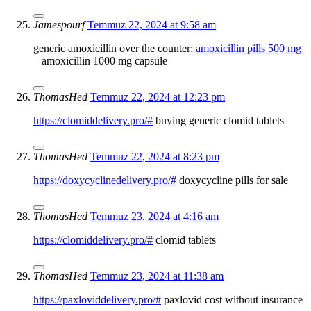
Jamespourf
Temmuz 22, 2024 at 9:58 am
generic amoxicillin over the counter:
amoxicillin pills 500 mg
– amoxicillin 1000 mg capsule
ThomasHed
Temmuz 22, 2024 at 12:23 pm
https://clomiddelivery.pro/#
buying generic clomid tablets
ThomasHed
Temmuz 22, 2024 at 8:23 pm
https://doxycyclinedelivery.pro/#
doxycycline pills for sale
ThomasHed
Temmuz 23, 2024 at 4:16 am
https://clomiddelivery.pro/#
clomid tablets
ThomasHed
Temmuz 23, 2024 at 11:38 am
https://paxloviddelivery.pro/#
paxlovid cost without insurance