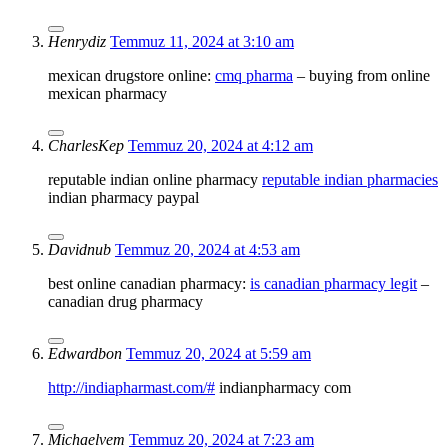
Henrydiz
Temmuz 11, 2024 at 3:10 am
mexican drugstore online:
cmq pharma
– buying from online
mexican pharmacy
CharlesKep
Temmuz 20, 2024 at 4:12 am
reputable indian online pharmacy
reputable indian pharmacies
indian pharmacy paypal
Davidnub
Temmuz 20, 2024 at 4:53 am
best online canadian pharmacy:
is canadian pharmacy legit
–
canadian drug pharmacy
Edwardbon
Temmuz 20, 2024 at 5:59 am
http://indiapharmast.com/#
indianpharmacy com
Michaelvem
Temmuz 20, 2024 at 7:23 am