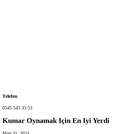
Telefon
0545 545 33 53
Kumar Oynamak Için En Iyi Yerdi
Mart 31, 2024