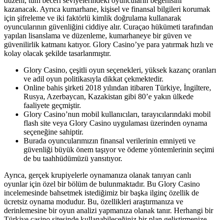
düzeni, tüm beceri seviyelerindeki oyuncuların beğenisini
kazanacak. Ayrıca kumarhane, kişisel ve finansal bilgileri korumak
için şifreleme ve iki faktörlü kimlik doğrulama kullanarak
oyuncularının güvenliğini ciddiye alır. Curaçao hükümeti tarafından
yapılan lisanslama ve düzenleme, kumarhaneye bir güven ve
güvenilirlik katmanı katıyor. Glory Casino’ye para yatırmak hızlı ve
kolay olacak şekilde tasarlanmıştır.
Glory Casino, çeşitli oyun seçenekleri, yüksek kazanç oranları
ve adil oyun politikasıyla dikkat çekmektedir.
Online bahis şirketi 2018 yılından itibaren Türkiye, İngiltere,
Rusya, Azerbaycan, Kazakistan gibi 80’e yakın ülkede
faaliyete geçmiştir.
Glory Casino’nun mobil kullanıcıları, tarayıcılarındaki mobil
flash site veya Glory Casino uygulaması üzerinden oynama
seçeneğine sahiptir.
Burada oyuncularımızın finansal verilerinin emniyeti ve
güvenliği büyük önem taşıyor ve ödeme yöntemlerinin seçimi
de bu taahhüdümüzü yansıtıyor.
Ayrıca, gerçek krupiyelerle oynamanıza olanak tanıyan canlı
oyunlar için özel bir bölüm de bulunmaktadır. Bu Glory Casino
incelemesinde bahsetmek istediğimiz bir başka ilginç özellik de
ücretsiz oynama modudur. Bu, özellikleri araştırmanıza ve
derinlemesine bir oyun analizi yapmanıza olanak tanır. Herhangi bir
Türkiye casino sitesinde kullanabileceğiniz bir plan geliştirmenize