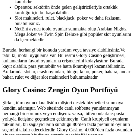
kararlıdır.
Operatör, sektörün önde gelen geliştiricileriyle ortaklık
kurduğu için bu başarılabilir.
Slot makineleri, rulet, blackjack, poker ve daha fazlasını
bulabilirsiniz.
NetEnt ayrıca toplu oyunlar sunmakta olup Arabian Nights,
Mega Joker ve Twin Spin Deluxe gibi popüler slot oyunlarını
da içermektedir.
Burada, herhangi bir konuda yardım veya tavsiye alabilirsiniz.Ve
tabii ki, mobil uygulama var. Bu resmi Glory Casino geliştirmesi,
kullanıcıların favori oyunlarına erişmelerini kolaylaştırır. Burada
kayıt olabilir, para yatırabilir ve hatta ikramiyeyi kazanabilirsiniz.
Aralarında slotlar, crash oyunları, bingo, keno, poker, bakara, andar
bahar, rulet ve diğer slot makineleri bulunmaktadır.
Glory Casino: Zengin Oyun Portföyü
Şirket, tüm oyunculara üstün müşteri destek hizmetleri sunmaya
kendini adamıştır. Web sitesinde canlı sohbette yanıtlanmayan
herhangi bir sorunuz veya endişeniz varsa, lütfen onlarla e-posta
yoluyla iletişime geçmekten çekinmeyin. Canlı krupiyeli oyunların
tutkunları, bu sağlayıcıların sunduğu 80’den fazla premium oyunun
seçimini takdir edeceklerdir. Glory Casino, 4.000’den fazla oyundan