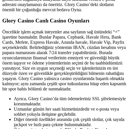
adresini onaylamanızı da öneririz. Glory Casino’deki slotların
önemli bir çoğunluğu mevcut bedava Oyna.
Glory Casino Canlı Casino Oyunları
Öncelikle işlem açmak isteyenler ana sayfanın sağ üstündeki “+”
işaretine basmalıdır. Bunlar Papara, Cepbank, Havale Hera, Bank
Cards, Mefete, Express Havale, Anında havale, Havale Vip, Payfix
seçenekleridir. Belirlediğiniz yöntemin IBAN, cüzdan hesabını veya
papara numarasını alarak 7/24 transfer yapabilirsiniz. Burada
oyuncularımızın finansal verilerinin emniyeti ve güvenliği büyük
önem taşıyor ve ödeme yöntemlerinin seçimi de bu taahhüdümüzü
yansıtıyor. Size en uygun seçeneği seçin ve işlemlerinizin en üst
düzeyde özen ve güvenlikle gerçekleştirildiğini bilmenin rahatlığını
yaşayın. Glory Casino yalnızca casino oyunlarında başarılı olmakla
kalmıyor; aynı zamanda çeşitli spor tutkunlarına hitap eden kapsamlı
bir spor bahis bölümü de sunmaktadır.
Ayrıca, Glory Casino’da tüm ödemeleriniz SSL şifrelemesiyle
korunmaktadır.
Uzmanlar günün her saati hizmetinizdedir ve e-posta veya
sohbet yoluyla iletişime geçilebilir.
Diğer önemli özellikler arasında çok çeşitli slotlar, çok sayıda
jackpot ve hızlı para çekme bulunmaktadır.