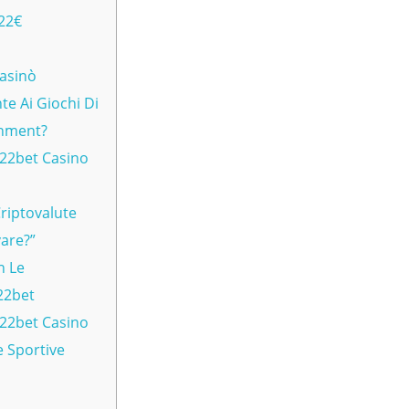
22€
Casinò
e Ai Giochi Di
shment?
 22bet Casino
Criptovalute
are?”
n Le
22bet
 22bet Casino
 Sportive