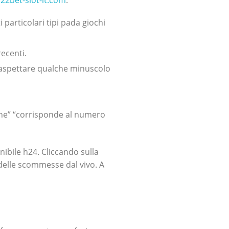
particolari tipi pada giochi
recenti.
e aspettare qualche minuscolo
, che” “corrisponde al numero
nibile h24. Cliccando sulla
e delle scommesse dal vivo. A