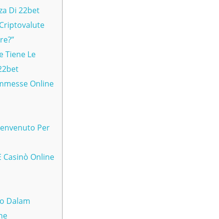
za Di 22bet
 Criptovalute
re?”
e Tiene Le
22bet
commesse Online
Benvenuto Per
 Casinò Online
to Dalam
ne