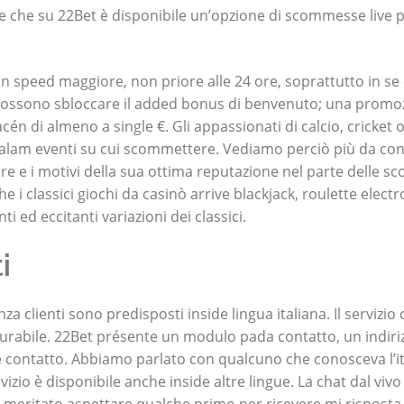
e che su 22Bet è disponibile un’opzione di scommesse live p
n speed maggiore, non priore alle 24 ore, soprattutto in se d
 possono sbloccare il added bonus di benvenuto; una promoz
cén di almeno a single €. Gli appassionati di calcio, cricket 
 dalam eventi su cui scommettere. Vediamo perciò più da co
re e i motivi della sua ottima reputazione nel parte delle s
 i classici giochi da casinò arrive blackjack, roulette electr
i ed eccitanti variazioni dei classici.
i
tenza clienti sono predisposti inside lingua italiana. Il servizi
abile. 22Bet présente un modulo pada contatto, un indirizz
de contatto. Abbiamo parlato con qualcuno che conosceva l’i
vizio è disponibile anche inside altre lingue. La chat dal viv
 meritato aspettare qualche primo per ricevere mi rispost