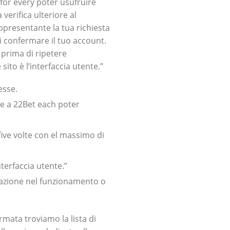
 for every poter usufruire
verifica ulteriore al
ppresentante la tua richiesta
cui confermare il tuo account.
 prima di ripetere
ito è l’interfaccia utente.”
esse.
ne a 22Bet each poter
ive volte con el massimo di
terfaccia utente.”
tazione nel funzionamento o
ermata troviamo la lista di