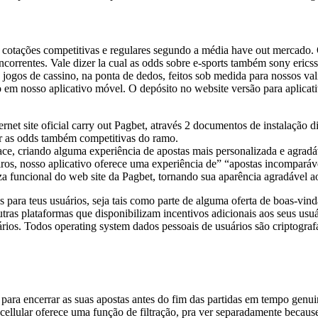
raz cotações competitivas e regulares segundo a média have out mercado
correntes. Vale dizer la cual as odds sobre e-sports também sony erics
os de cassino, na ponta de dedos, feitos sob medida para nossos valios
o em nosso aplicativo móvel. O depósito no website versão para aplicat
rnet site oficial carry out Pagbet, através 2 documentos de instalação d
r as odds também competitivas do ramo.
face, criando alguma experiência de apostas mais personalizada e agradá
eiros, nosso aplicativo oferece uma experiência de” “apostas incompará
 funcional do web site da Pagbet, tornando sua aparência agradável ao
 para teus usuários, seja tais como parte de alguma oferta de boas-vin
ras plataformas que disponibilizam incentivos adicionais aos seus usuá
ários. Todos operating system dados pessoais de usuários são criptogra
ara encerrar as suas apostas antes do fim das partidas em tempo genui
cellular oferece uma função de filtração, pra ver separadamente becaus