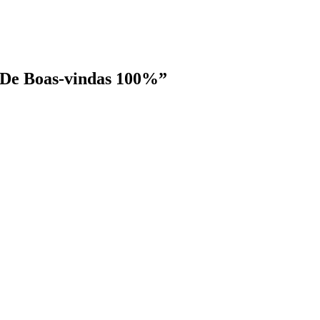
s De Boas-vindas 100%”