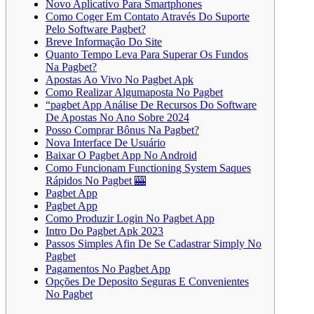
Novo Aplicativo Para Smartphones
Como Coger Em Contato Através Do Suporte
Pelo Software Pagbet?
Breve Informação Do Site
Quanto Tempo Leva Para Superar Os Fundos
Na Pagbet?
Apostas Ao Vivo No Pagbet Apk
Como Realizar Algumaposta No Pagbet
“pagbet App Análise De Recursos Do Software
De Apostas No Ano Sobre 2024
Posso Comprar Bônus Na Pagbet?
Nova Interface De Usuário
Baixar O Pagbet App No Android
Como Funcionam Functioning System Saques
Rápidos No Pagbet 🎰
Pagbet App
Pagbet App
Como Produzir Login No Pagbet App
Intro Do Pagbet Apk 2023
Passos Simples Afin De Se Cadastrar Simply No
Pagbet
Pagamentos No Pagbet App
Opções De Deposito Seguras E Convenientes
No Pagbet