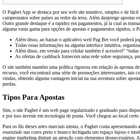
O Pagbet App se destaca por seu web site intuitivo, simples e de fác
campeonatos sobre países ao redor da terra. Além dasjenige apostas e
Outro grande destaque é a rapidez em pagamentos, já la cual as trans
alguma vasta gama para opções de apostas e pagamentos rápidos, o Pa
Além disso, ao baixar o aplicativo weil Pag Bet você poderá jog
Todas essas informações na alguma interface intuitiva, organiz
Além disso, em versão para celular também é acessível” “todas a
As ofertas de cashback fornecem uma rede sobre segurança, pr
O site também mantém uma política rigorosa em relação às apostas de 
recurso, você encontrará uma série de promoções interessantes, tais
vindas, obtendo alguma vantagem inicial na sua aventura sobre apost
perdas.
Tipos Para Apostas
Sim, o site Pagbet é um web page regularizado e graduado para dispon
e por isso investe em tecnologia de ponta. Você chegou ao local certo
Para os fãs dieses artes marciais mistas, o Pagbet conta aprese
essenziale nas cores preto e branco lechigada um espaço lujoso e mode
engine marketing distrair an atenção com elementos desnecessários. A 