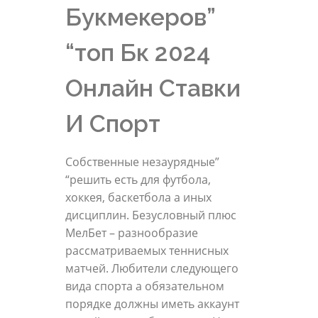
Букмекеров”
“топ Бк 2024
Онлайн Ставки
И Спорт
Собственные незаурядные”
“решить есть для футбола,
хоккея, баскетбола а иных
дисциплин. Безусловный плюс
МелБет – разнообразие
рассматриваемых теннисных
матчей. Любители следующего
вида спорта а обязательном
порядке должны иметь аккаунт