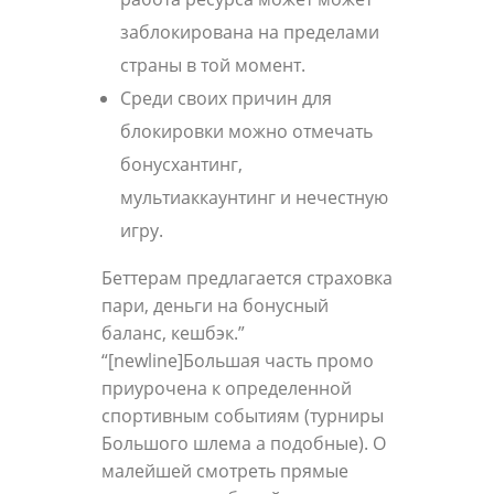
заблокирована на пределами
страны в той момент.
Среди своих причин для
блокировки можно отмечать
бонусхантинг,
мультиаккаунтинг и нечестную
игру.
Беттерам предлагается страховка
пари, деньги на бонусный
баланс, кешбэк.”
“[newline]Большая часть промо
приурочена к определенной
спортивным событиям (турниры
Большого шлема а подобные). О
малейшей смотреть прямые