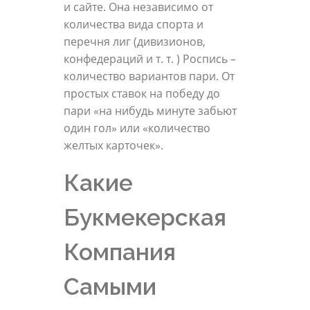
и сайте. Она независимо от
количества вида спорта и
перечня лиг (дивизионов,
конфедераций и т. т. ) Роспись –
количество вариантов пари. От
простых ставок на победу до
пари «на нибудь минуте забьют
один гол» или «количество
желтых карточек».
Какие
Букмекерская
Компания
Самыми