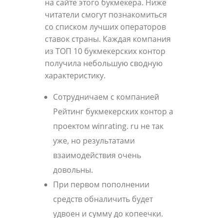
на сайте этого букмекера. Ниже
читатели смогут познакомиться
со списком лучших операторов
ставок страны. Каждая компания
из ТОП 10 букмекерских контор
получила небольшую сводную
характеристику.
Сотрудничаем с компанией
Рейтинг букмекерских контор а
проектом winrating. ru не так
уже, но результатами
взаимодействия очень
довольны.
При первом пополнении
средств обналичить будет
удвоен и сумму до копеечки.