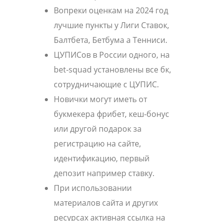
Вопреки оценкам на 2024 год
лучшие пункты у Лиги Ставок,
Балтбета, Бетбума а Тенниси.
ЦУПИСов в России одного, на
bet-squad установлены все бк,
сотрудничающие с ЦУПИС.
Новички могут иметь от
букмекера фрибет, кеш-бонус
или другой подарок за
регистрацию на сайте,
идентификацию, первый
депозит например ставку.
При использовании
материалов сайта и других
ресурсах активная ссылка на