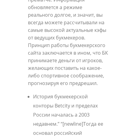
обновляется а режиме
реального долгое, и значит, вы
всегда можете рассчитывали на
самые высокой актуальные кэфы
от ведущих букмекеров.
Принцип работы букмекерского
сайта заключается в ином, что БК
принимаете деньги от игроков,
желающих поставить на какое-
либо спортивное соображение,
прогнозируя его предрешил.
История букмекерской
конторы Betcity и пределах
России началась а 2003
недавнем.” “[newline]Тогда ее
основал российский