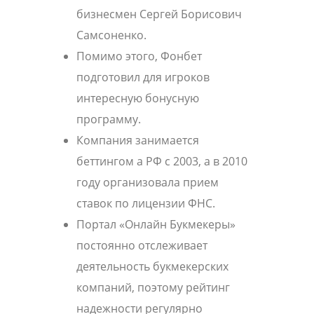
бизнесмен Сергей Борисович
Самсоненко.
Помимо этого, Фонбет
подготовил для игроков
интересную бонусную
программу.
Компания занимается
беттингом а РФ с 2003, а в 2010
году организовала прием
ставок по лицензии ФНС.
Портал «Онлайн Букмекеры»
постоянно отслеживает
деятельность букмекерских
компаний, поэтому рейтинг
надежности регулярно