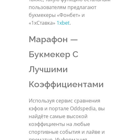
пользователям предлагают
букмекеры «Фонбет» и
«1хСтавка»
1xbet
.
Марафон —
Букмекер С
Лучшими
Коэффициентами
Используя сервис сравнения
кэфов и портале Oddspedia, вы
найдёте самые высокой
коэффициенты на любые
спортивные события и лайве и
прематче. Информация