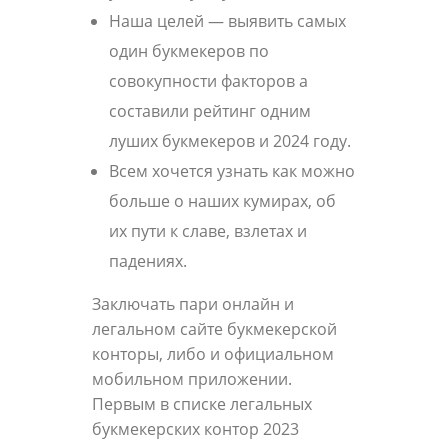
Наша целей — выявить самых
один букмекеров по
совокупности факторов а
составили рейтинг одним
луших букмекеров и 2024 году.
Всем хочется узнать как можно
больше о наших кумирах, об
их пути к славе, взлетах и
падениях.
Заключать пари онлайн и
легальном сайте букмекерской
конторы, либо и официальном
мобильном приложении.
Первым в списке легальных
букмекерских контор 2023