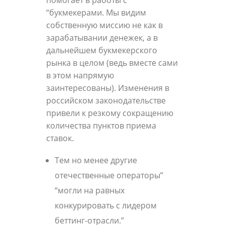
помогает в работы с”
“букмекерами. Мы видим
собственную миссию не как в
зарабатывании денежек, а в
дальнейшем букмекерского
рынка в целом (ведь вместе сами
в этом напрямую
заинтересованы). Изменения в
российском законодательстве
привели к резкому сокращению
количества пунктов приема
ставок.
Тем но менее другие
отечественные операторы”
“могли на равных
конкурировать с лидером
беттинг-отрасли.”