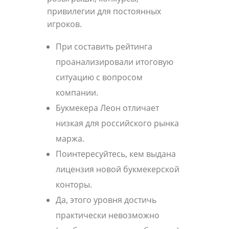
привилегии для постоянных
игроков.
При составить рейтинга
проанализировали итоговую
ситуацию с вопросом
компании.
Букмекера Леон отличает
низкая для российского рынка
маржа.
Поинтересуйтесь, кем выдана
лицензия новой букмекерской
конторы.
Да, этого уровня достичь
практически невозможно