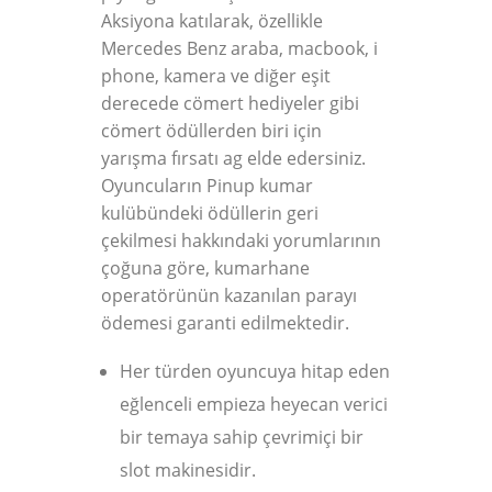
Aksiyona katılarak, özellikle
Mercedes Benz araba, macbook, i
phone, kamera ve diğer eşit
derecede cömert hediyeler gibi
cömert ödüllerden biri için
yarışma fırsatı ag elde edersiniz.
Oyuncuların Pinup kumar
kulübündeki ödüllerin geri
çekilmesi hakkındaki yorumlarının
çoğuna göre, kumarhane
operatörünün kazanılan parayı
ödemesi garanti edilmektedir.
Her türden oyuncuya hitap eden
eğlenceli empieza heyecan verici
bir temaya sahip çevrimiçi bir
slot makinesidir.