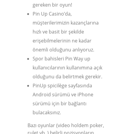
gereken bir oyun!
Pin Up Casino’da,
müşterilerimizin kazançlarına
hızlı ve basit bir şekilde
erişebilmelerinin ne kadar
önemli olduğunu anlıyoruz.
Spor bahisleri Pin Way up
kullanıcılarının kullanımına açık
olduğunu da belirtmek gerekir.
PinUp spicilège sayfasında
Android sürümü ve iPhone
sürümü için bir bağlantı
bulacaksınız.
Bazı oyunlar (video holdem poker,
rulet vb. ) belirli pozisyonların