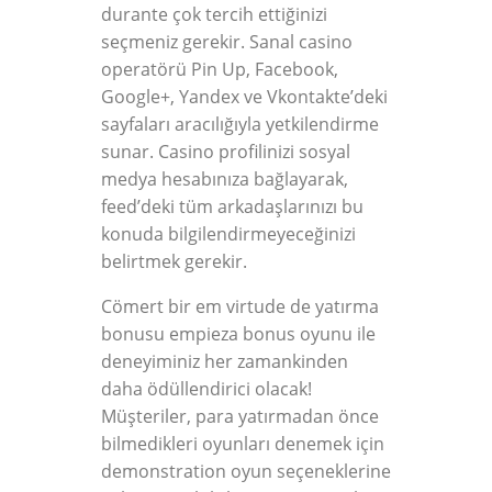
durante çok tercih ettiğinizi
seçmeniz gerekir. Sanal casino
operatörü Pin Up, Facebook,
Google+, Yandex ve Vkontakte’deki
sayfaları aracılığıyla yetkilendirme
sunar. Casino profilinizi sosyal
medya hesabınıza bağlayarak,
feed’deki tüm arkadaşlarınızı bu
konuda bilgilendirmeyeceğinizi
belirtmek gerekir.
Cömert bir em virtude de yatırma
bonusu empieza bonus oyunu ile
deneyiminiz her zamankinden
daha ödüllendirici olacak!
Müşteriler, para yatırmadan önce
bilmedikleri oyunları denemek için
demonstration oyun seçeneklerine