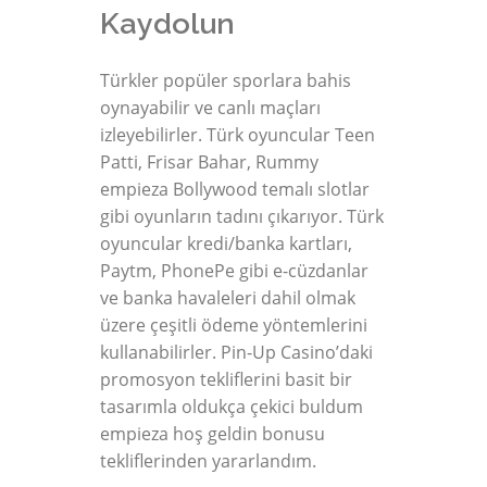
Kaydolun
Türkler popüler sporlara bahis
oynayabilir ve canlı maçları
izleyebilirler. Türk oyuncular Teen
Patti, Frisar Bahar, Rummy
empieza Bollywood temalı slotlar
gibi oyunların tadını çıkarıyor. Türk
oyuncular kredi/banka kartları,
Paytm, PhonePe gibi e-cüzdanlar
ve banka havaleleri dahil olmak
üzere çeşitli ödeme yöntemlerini
kullanabilirler. Pin-Up Casino’daki
promosyon tekliflerini basit bir
tasarımla oldukça çekici buldum
empieza hoş geldin bonusu
tekliflerinden yararlandım.