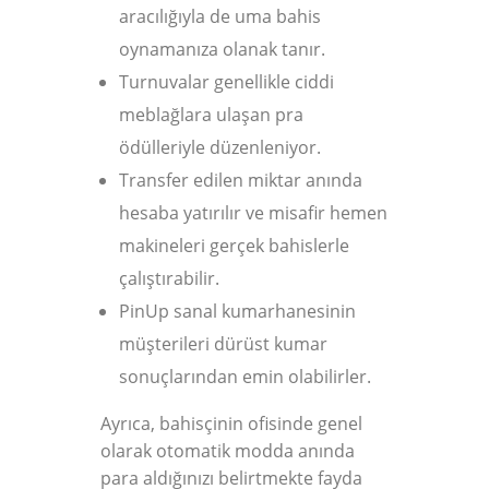
aracılığıyla de uma bahis
oynamanıza olanak tanır.
Turnuvalar genellikle ciddi
meblağlara ulaşan pra
ödülleriyle düzenleniyor.
Transfer edilen miktar anında
hesaba yatırılır ve misafir hemen
makineleri gerçek bahislerle
çalıştırabilir.
PinUp sanal kumarhanesinin
müşterileri dürüst kumar
sonuçlarından emin olabilirler.
Ayrıca, bahisçinin ofisinde genel
olarak otomatik modda anında
para aldığınızı belirtmekte fayda