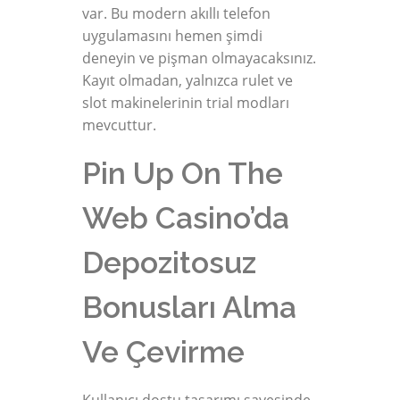
var. Bu modern akıllı telefon
uygulamasını hemen şimdi
deneyin ve pişman olmayacaksınız.
Kayıt olmadan, yalnızca rulet ve
slot makinelerinin trial modları
mevcuttur.
Pin Up On The
Web Casino’da
Depozitosuz
Bonusları Alma
Ve Çevirme
Kullanıcı dostu tasarımı sayesinde