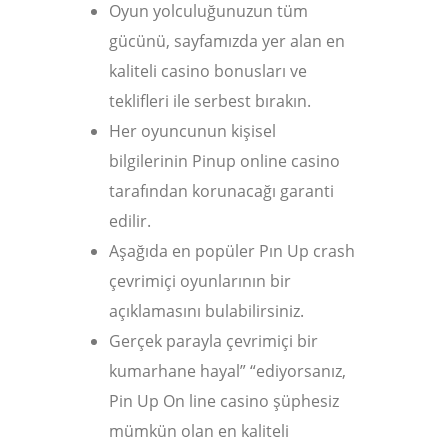
Oyun yolculuğunuzun tüm
gücünü, sayfamızda yer alan en
kaliteli casino bonusları ve
teklifleri ile serbest bırakın.
Her oyuncunun kişisel
bilgilerinin Pinup online casino
tarafından korunacağı garanti
edilir.
Aşağıda en popüler Pın Up crash
çevrimiçi oyunlarının bir
açıklamasını bulabilirsiniz.
Gerçek parayla çevrimiçi bir
kumarhane hayal” “ediyorsanız,
Pin Up On line casino şüphesiz
mümkün olan en kaliteli