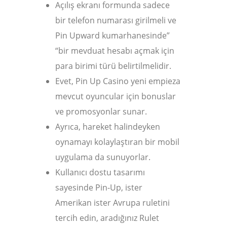
Açılış ekranı formunda sadece
bir telefon numarası girilmeli ve
Pin Upward kumarhanesinde”
“bir mevduat hesabı açmak için
para birimi türü belirtilmelidir.
Evet, Pin Up Casino yeni empieza
mevcut oyuncular için bonuslar
ve promosyonlar sunar.
Ayrıca, hareket halindeyken
oynamayı kolaylaştıran bir mobil
uygulama da sunuyorlar.
Kullanıcı dostu tasarımı
sayesinde Pin-Up, ister
Amerikan ister Avrupa ruletini
tercih edin, aradığınız Rulet