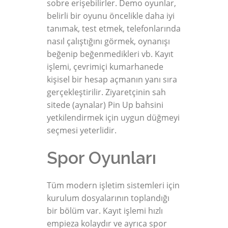
sobre erişebilirler. Demo oyunlar,
belirli bir oyunu öncelikle daha iyi
tanımak, test etmek, telefonlarında
nasıl çalıştığını görmek, oynanışı
beğenip beğenmedikleri vb. Kayıt
işlemi, çevrimiçi kumarhanede
kişisel bir hesap açmanın yanı sıra
gerçekleştirilir. Ziyaretçinin sah
sitede (aynalar) Pin Up bahsini
yetkilendirmek için uygun düğmeyi
seçmesi yeterlidir.
Spor Oyunları
Tüm modern işletim sistemleri için
kurulum dosyalarının toplandığı
bir bölüm var. Kayıt işlemi hızlı
empieza kolaydır ve ayrıca spor