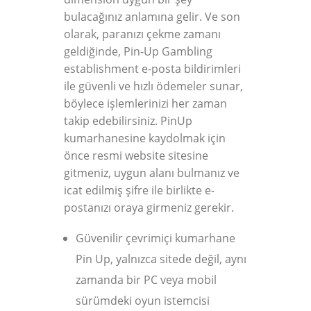
bulacağınız anlamına gelir. Ve son
olarak, paranızı çekme zamanı
geldiğinde, Pin-Up Gambling
establishment e-posta bildirimleri
ile güvenli ve hızlı ödemeler sunar,
böylece işlemlerinizi her zaman
takip edebilirsiniz. PinUp
kumarhanesine kaydolmak için
önce resmi website sitesine
gitmeniz, uygun alanı bulmanız ve
icat edilmiş şifre ile birlikte e-
postanızı oraya girmeniz gerekir.
Güvenilir çevrimiçi kumarhane
Pin Up, yalnızca sitede değil, aynı
zamanda bir PC veya mobil
sürümdeki oyun istemcisi