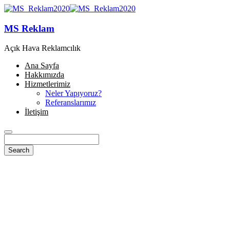
MS Reklam
Açık Hava Reklamcılık
Ana Sayfa
Hakkımızda
Hizmetlerimiz
Neler Yapıyoruz?
Referanslarımız
İletişim