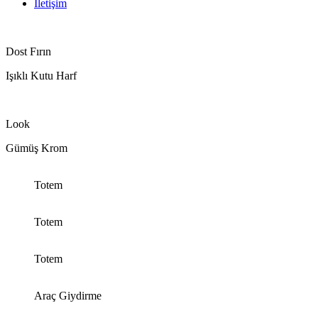
İletişim
Dost Fırın
Işıklı Kutu Harf
Look
Gümüş Krom
Totem
Totem
Totem
Araç Giydirme