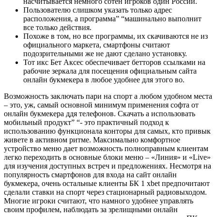
насчитывается немного сотен игроков один России.
Пользователю слишком указать только адрес
расположения, а программа” “машинально выполнит
все только действия.
Похоже в том, но все программы, их скачиваются не из
официального маркета, смартфоны считают
подозрительными же не дают сделано установку.
Тот икс Бет Аксес обеспечивает бетторов ссылками на
рабочие зеркала для посещения официальным сайта
онлайн букмекера в любое удобнее для этого во.
Возможность заключать пари на спорт а любом удобном места
– это, уж, самый основной минимум применения софта от
онлайн букмекера ддя телефонов. Скачать а использовать
мобильный продукт” “- это практичный подход к
использованию функционала конторы для самых, кто привык
живете в активном ритме. Максимально комфортное
устройство меню дает возможность полноправным клиентам
легко переходить в основные блоки меню – «Линия» и «Live»
для изучения доступных встреч и предложениях. Несмотря на
популярность смартфонов для входа на сайт онлайн
букмекера, очень остальные клиенты БК 1 xbet предпочитают
сделали ставки на спорт через стационарный радиовыходом.
Многие игроки считают, что намного удобнее управлять
своим профилем, наблюдать за зрелищными онлайн