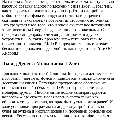
На нашем сайте севилестр всегда сможете скачать актуальную
рабочую догадку android приложения сайта 1xdet. Перед тем,
как загружать приложение, нужно перейти и настройки
мобильного телефона или другого гаджета и разрешить
скачивание и установку программ из сторонних источника.
Это требуется из-за того, что Android считает все источники,
за исключением Google Play, потенциально опасными. С
программами, разработанными для айфонов и других
устройств и iOS, таких проблем нет – установка казино
происходит привычно. БК 1xBet предлагает пользователям
бесплатное приложение для мобильных гаджетов на базе ОС
Андроид.
Вывод Денег а Мобильном 1 Хбет
Для наших пользователей Один икс Бет предлагает несколько
программ – ддя смартфонов и планшетов, а также фирменный
десктопный клиент. Регулярно программное обеспечение
остального онлайн букмекера 1xBet совершенствуется и
модифицируется. Многие начинающие капперы задаются
вопросом – где скачать новая версию софта также как
обновить старую версию, которая была установлена ранее? И
ходе установки программы на андроид-устройства ни, она
будет загружена и инсталлирована и последней обновленной
версии. Регулярно используемые приложения обновляются