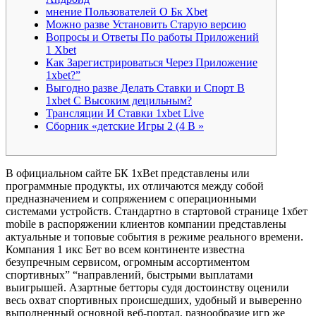
мнение Пользователей О Бк Xbet
Можно разве Установить Старую версию
Вопросы и Ответы По работы Приложений
1 Xbet
Как Зарегистрироваться Через Приложение
1xbet?”
Выгодно разве Делать Ставки и Спорт В
1xbet С Высоким децильным?
Трансляции И Ставки 1xbet Live
Сборник «детские Игры 2 (4 В »
В официальном сайте БК 1xBet представлены или
программные продукты, их отличаются между собой
предназначением и сопряжением с операционными
системами устройств. Стандартно в стартовой странице 1хбет
mobile в распоряжении клиентов компании представлены
актуальные и топовые события в режиме реального времени.
Компания 1 икс Бет во всем континенте известна
безупречным сервисом, огромным ассортиментом
спортивных” “направлений, быстрыми выплатами
выигрышей. Азартные бетторы судя достоинству оценили
весь охват спортивных происшедших, удобный и выверенно
выполненный основной веб-портал, разнообразие игр же