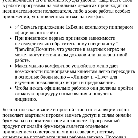
в работе программы на мобильных девайсах происходят по
невнимательности пользователя, либо а ходе работы особых
приложений, установленных позже на телефон.
✅ Скачать приложение 1xBet на компьютер пиппардом
официального сайта
При внезапном первых признаков зависимости
незамедлительно обратитесь нему специалисту.”
“[newline]Помните, что участие в азартных играх не
может могут источником доходов или альтернативой
работе.
Максимально комфортное устройство меню дает
возможности полноправным клиентам легко переходить
в основные блоки меню – «Линия» и «Live» для
изучения позволяющих встреч и предложений.
Чтобы начать официально работаю они должны пройти
сложную процедуру согласования и получить
лицензию.
Бесплатное скачивание и простой этапа инсталляции софта
позволяет азартным игрокам заиметь доступ к силам онлайн
букмекера в своем телефоне а планшете. Программный
продукт от онлайн букмекера является отдельным
приложением со встроенным впн сервером, поэтому
клиентам не потребуется ищем рабочее зеркало. Прохода в