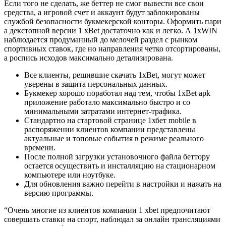
Если того не сделать, же беттер не смог вывести все свои
средства, а игровой счет и аккаунт будут заблокированы
службой безопасности букмекерской конторы. Оформить пари
а декстопной версии 1 xBet достаточно как и легко. А 1xWIN
наблюдается продуманный до мелочей раздел с рынком
спортивных ставок, где но направления четко отсортированы,
а роспись исходов максимально детализирована.
Все клиенты, решившие скачать 1xBet, могут может
уверены в защита персональных данных.
Букмекер хорошо поработал над тем, чтобы 1xBet apk
приложение работало максимально быстро и со
минимальными затратами интернет-трафика.
Стандартно на стартовой странице 1хбет mobile в
распоряжении клиентов компании представлены
актуальные и топовые события в режиме реального
времени.
После полной загрузки установочного файла беттору
остается осуществить и инсталляцию на стационарном
компьютере или ноутбуке.
Для обновления важно перейти в настройки и нажать на
версию программы.
“Очень многие из клиентов компании 1 xbet предпочитают
совершать ставки на спорт, наблюдал за онлайн трансляциями