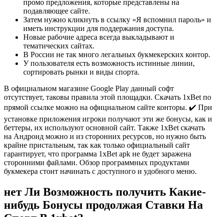
промо предложения, которые представлены на
подавляющее сайте.
Затем нужно кликнуть в ссылку «Я вспомнил пароль» и
иметь инструкции для поддержания доступа.
Новые рабочие адреса всегда выкладывают и
тематических сайтах.
В России не так много легальных букмекерских контор.
У пользователя есть возможность истинные линии,
сортировать рынки и виды спорта.
В официальном магазине Google Play данный софт
отсутствует, таковы правила этой площадки. Скачать 1xBet по
прямой ссылке можно на официальном сайте конторы. ✔️ При
установке приложения игроки получают эти же бонусы, как и
беттеры, их используют основной сайт. Также 1xBet скачать
на Андроид можно и из сторонних ресурсов, но нужно быть
крайне пристальным, так как только официальный сайт
гарантирует, что программа 1xBet apk не будет заражена
сторонними файлами. Обзор программных продуктами
букмекера стоит начинать с доступного и удобного меню.
нет Ли Возможность получить Какие-
нибудь Бонусы продолжая Ставки На