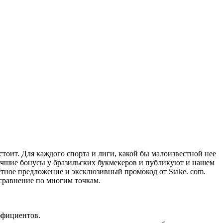
стоит. Для каждого спорта и лиги, какой бы малоизвестной нее
учшие бонусы у бразильских букмекеров и публикуют и нашем
тное предложение и эксклюзивный промокод от Stake. com.
сравнение по многим точкам.
ффициентов.