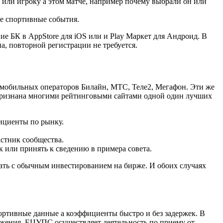
 или игроку а этом матче, например почему выбрали он или
е спортивные события.
ие БК в AppStore для iOS или и Play Маркет для Андроид. В
а, повторной регистрации не требуется.
 мобильных операторов Билайн, МТС, Теле2, Мегафон. Эти же
 признана многими рейтинговыми сайтами одной один лучших
фициенты по рынку.
астник сообщества.
 или принять к сведению в примера совета.
вать с обычным инвестированием на бирже. И обоих случаях
портивные данные а коэффициенты быстро и без задержек. В
ожения. ЕЦУПС осуществляет деятельность по приему от