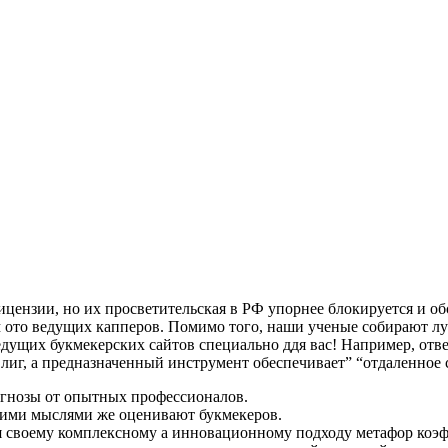
ицензии, но их просветительская в РФ упорнее блокируется и об
м ото ведущих капперов. Помимо того, наши ученые собирают л
дущих букмекерских сайтов специально ддя вас! Например, отве
лиг, а предназначенный инструмент обеспечивает” “отдаленное 
гнозы от опытных профессионалов.
воими мыслями же оценивают букмекеров.
аря своему комплексному а инновационному подходу метафор коэ