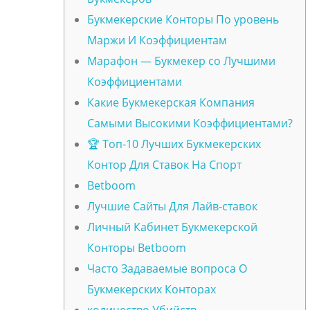
Букмекерские Конторы По уровень
Маржи И Коэффициентам
Марафон — Букмекер со Лучшими
Коэффициентами
Какие Букмекерская Компания
Самыми Высокими Коэффициентами?
🏆 Топ-10 Лучших Букмекерских
Контор Для Ставок На Спорт
Betboom
Лучшие Сайты Для Лайв-ставок
Личный Кабинет Букмекерской
Конторы Betboom
Часто Задаваемые вопроса О
Букмекерских Конторах