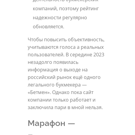
компаний, поэтому рейтинг
надежности регулярно
обновляется.
Чтобы повысить объективность,
учитываются голоса а реальных
пользователей. В середине 2023
незадолго появилась
информация о выходе на
российский рынок ещё одного
легального букмекера —
«Бетмен». Однако пока сайт
компании только работает и
заключила пари в мной нельзя.
Марафон —