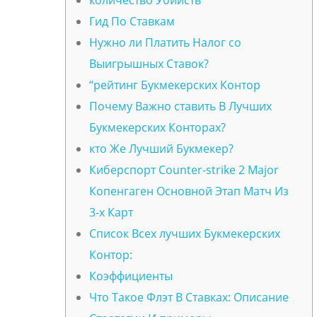
количество Убийств
Гид По Ставкам
Нужно ли Платить Налог со
Выигрышных Ставок?
“рейтинг Букмекерских Контор
Почему Важно ставить В Лучших
Букмекерских Конторах?
кто Же Лучший Букмекер?
Киберспорт Counter-strike 2 Major
Копенгаген Основной Этап Матч Из
3-х Карт
Список Всех лучших Букмекерских
Контор:
Коэффициенты
Что Такое Флэт В Ставках: Описание