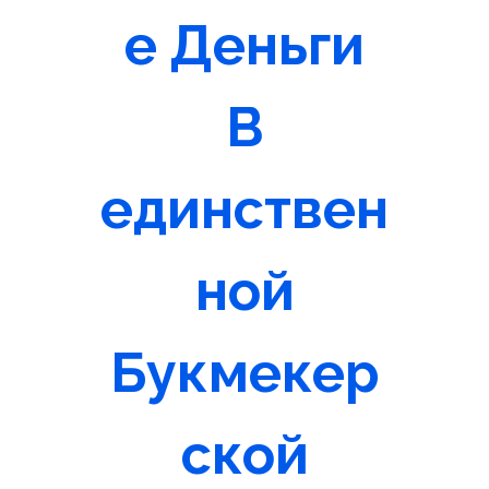
е Деньги
В
единствен
ной
Букмекер
ской