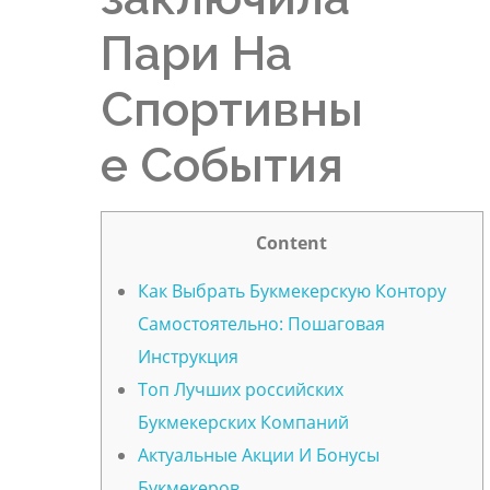
Пари На
Спортивны
е События
Content
Как Выбрать Букмекерскую Контору
Самостоятельно: Пошаговая
Инструкция
Топ Лучших российских
Букмекерских Компаний
Актуальные Акции И Бонусы
Букмекеров