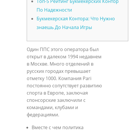
Топ-5 Рейтинг Букмекерских Контор
По Надежности
Букмекерская Контора: Что Нужно
знаешь До Начала Игры
Один ППС этого оператора был
открыт в далеком 1994 недавнем
в Москве. Много отделений в
русских городах превышает
отметку 1000. Компания Pari
постоянно сопутствует развитию
спорта в Европе, заключая
спонсорские заключили с
командами, клубами и
федерациями.
Вместе с чем политика